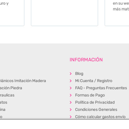
en su web cuando necesite
más material .
INFORMACIÓN
Blog
lánicos Imitación Madera
Mi Cuenta / Registro
tación Piedra
FAQ - Preguntas Frecuentes
raulicas
Formas de Pago
atos
Política de Privacidad
ina
Condiciones Generales
ño
Cómo calcular gastos envío
erior
Muestras