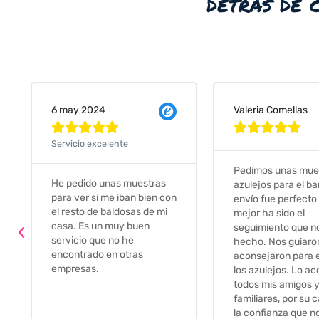
detrás de 
Valeria Comellas
25 abr 2024










Servicio excelente
Pedimos unas muestras de
Muy amables, con
azulejos para el baño. El
buena disponibilid
envío fue perfecto pero lo
darte opciones y
mejor ha sido el
soluciones. fantás
seguimiento que nos han
relación calidad-p
hecho. Nos guiaron y
Gracias por todo
aconsejaron para escoger
los azulejos. Lo aconsejo a
todos mis amigos y
familiares, por su calidad y
la confianza que nos han