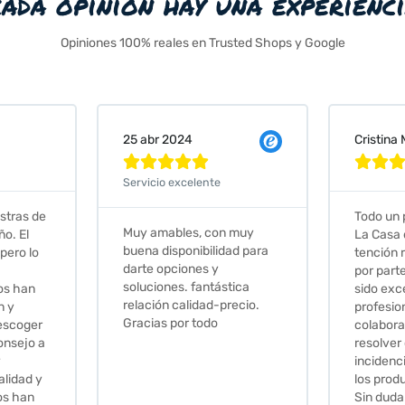
cada opinión hay una experienc
Opiniones 100% reales en Trusted Shops y Google
Cristina Martin Serrano
Vanessa







Todo un placer comprar en
Excelent
 muy
La Casa de los Azulejos. La
muy com
ad para
tención recibida, sobretodo
sus clien
por parte de Stephanie, ha
recomie
tica
sido excepcional. Serios,
recio.
profesionales,
colaboradores para
resolver cualquier
incidencia y la calidad de
los productos muy buena.
Sin duda volveré a comprar