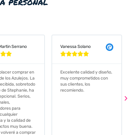
ia personal
 Solano
Judit Bonet Pardell








e calidad y diseño,
Que decir, si teneis que
prometidos con
comprar alguna baldosa
tes, los
este és el sitio indicado! Yo
ndo.
pedi una muestra y me
llego muy rapidoy super
bien envasada. Luego
procedí a pedirlas todas y
me lo pusieron muy facil.
Hasta el transportista me
llamo varias veces para
tenerlo todo listo en el