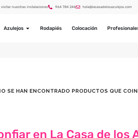
 visitar nuestras instalaciones
964 784 246
hola@lacasadelosazulejos.com
Azulejos
Rodapiés
Colocación
Profesionale
NO SE HAN ENCONTRADO PRODUCTOS QUE COIN
nfiar en La Casa de los 