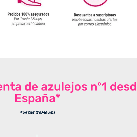
venta de azulejos nº1 des
España*
*datos Semrush