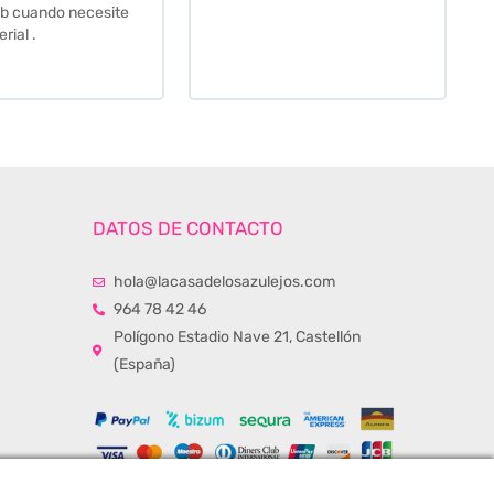
momento de la entrega.
Los recomiendo sin lugar a
duda.
DATOS DE CONTACTO
hola@lacasadelosazulejos.com
964 78 42 46
Polígono Estadio Nave 21, Castellón
(España)