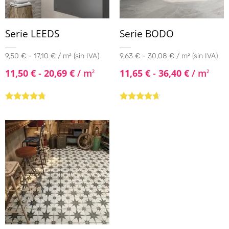
Serie LEEDS
Serie BODO
9,50 € - 17,10 € / m² (sin IVA)
9,63 € - 30,08 € / m² (sin IVA)
11,50
€
-
20,69
€
/ m
11,65
€
-
36,40
€
/ m
2
2
Valorado
Valorado
con
4.60
de
con
4.50
de
5
5