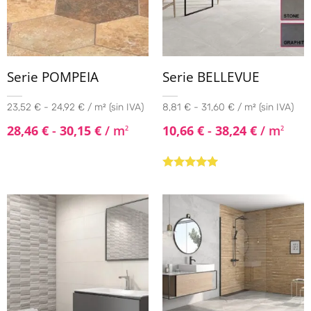
Serie POMPEIA
Serie BELLEVUE
23,52 € - 24,92 € / m² (sin IVA)
8,81 € - 31,60 € / m² (sin IVA)
28,46
€
-
30,15
€
/ m
10,66
€
-
38,24
€
/ m
2
2
Valorado con
5.00
de 5