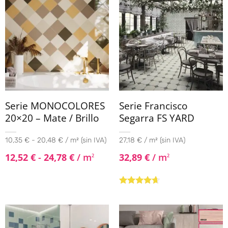
Serie MONOCOLORES
Serie Francisco
20×20 – Mate / Brillo
Segarra FS YARD
10,35 € - 20,48 € / m² (sin IVA)
27,18 € / m² (sin IVA)
12,52
€
-
24,78
€
/ m
32,89
€
/ m
2
2
Valorado
con
4.50
de
5