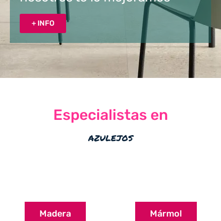
+ INFO
Especialistas en
azulejos
Madera
Mármol