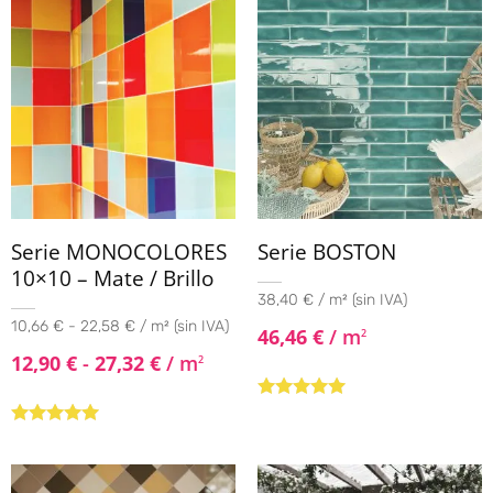
Serie MONOCOLORES
Serie BOSTON
10×10 – Mate / Brillo
38,40 € / m² (sin IVA)
10,66 € - 22,58 € / m² (sin IVA)
46,46
€
/ m
2
12,90
€
-
27,32
€
/ m
2
Valorado con
5.00
de 5
Valorado con
5.00
de 5