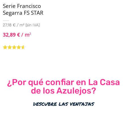
Serie Francisco
Segarra FS STAR
27,18 € / m² (sin IVA)
32,89
€
/ m
2
Valorado
con
4.44
de 5
¿Por qué confiar en La Casa
de los Azulejos?
descubre las ventajas