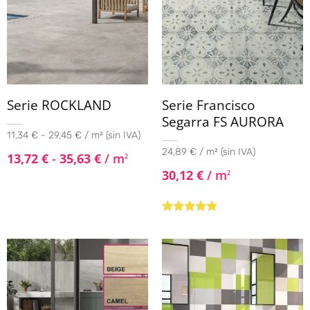
Serie ROCKLAND
Serie Francisco
Segarra FS AURORA
11,34 € - 29,45 € / m² (sin IVA)
24,89 € / m² (sin IVA)
13,72
€
-
35,63
€
/ m
2
30,12
€
/ m
2
Valorado con
5.00
de 5