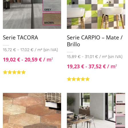
Serie TACORA
Serie CARPIO – Mate /
Brillo
15,72 € - 17,02 € / m² (sin IVA)
15,89 € - 31,01 € / m² (sin IVA)
19,02
€
-
20,59
€
/ m
2
19,23
€
-
37,52
€
/ m
2
Valorado con
5.00
de 5
Valorado
con
4.80
de
5