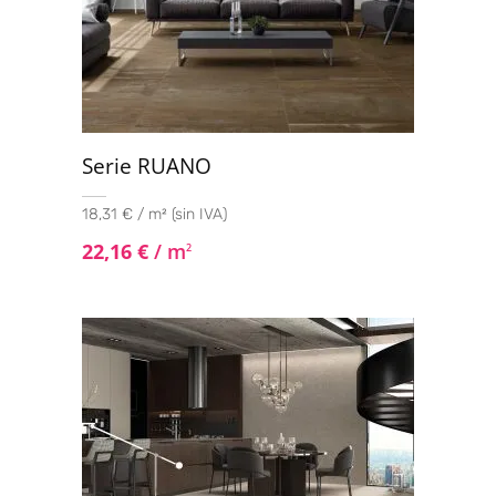
Serie RUANO
18,31 € / m² (sin IVA)
22,16
€
/ m
2