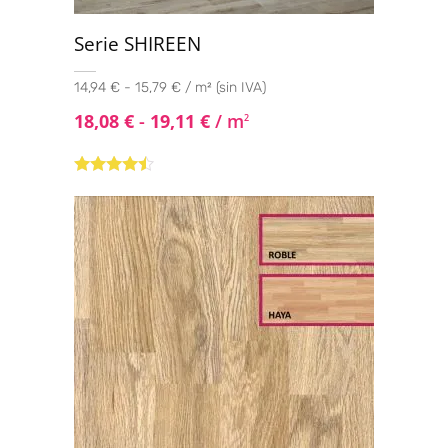
Serie SHIREEN
14,94 € - 15,79 € / m² (sin IVA)
18,08
€
-
19,11
€
/ m
2
Valorado
con
4.33
de 5