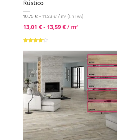
Rústico
10,75 € - 11,23 € / m² (sin IVA)
13,01
€
-
13,59
€
/ m
2
Valorado
con
4.00
de 5