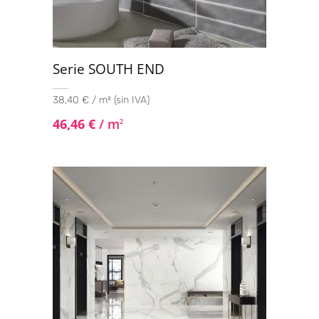
Serie SOUTH END
38,40 € / m² (sin IVA)
46,46
€
/ m
2