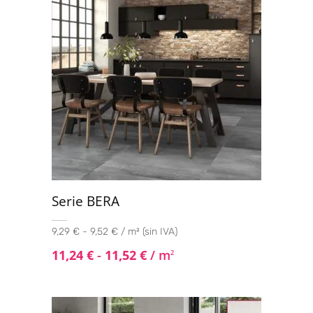
Serie BERA
9,29 € - 9,52 € / m² (sin IVA)
11,24
€
-
11,52
€
/ m
2