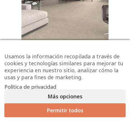
Serie Roadstone
Usamos la información recopilada a través de
20,14 € - 49,31 € (sin IVA)
cookies y tecnologías similares para mejorar tu
experiencia en nuestro sitio, analizar cómo la
24,37
€
-
59,67
€
usas y para fines de marketing.
Política de privacidad
Más opciones
Permitir todos