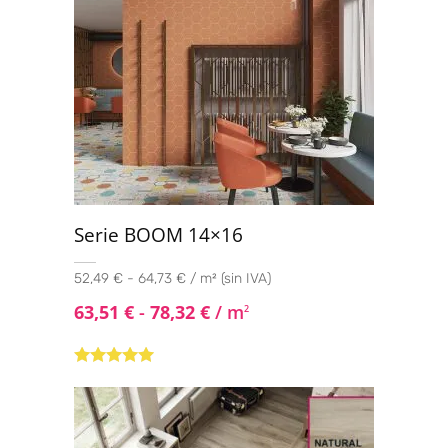
Serie BOOM 14×16
52,49 € - 64,73 € / m² (sin IVA)
63,51
€
-
78,32
€
/ m
2
Valorado con
5.00
de 5