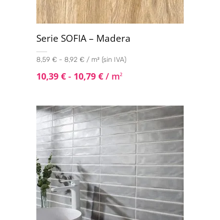
Serie SOFIA – Madera
8,59 € - 8,92 € / m² (sin IVA)
10,39
€
-
10,79
€
/ m
2