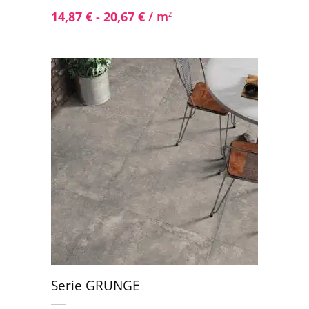
14,87
€
-
20,67
€
/ m
2
Serie GRUNGE