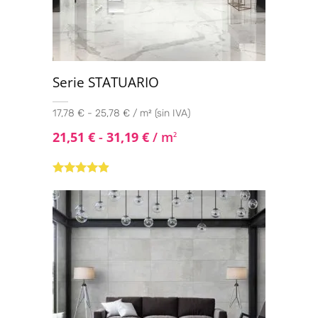
Serie STATUARIO
17,78 € - 25,78 € / m² (sin IVA)
21,51
€
-
31,19
€
/ m
2
Valorado
con
4.73
de
5