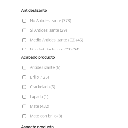
Antideslizante
No Antideslizante
(378)
Si Antideslizante
(29)
Medio Antideslizante (C2)
(45)
Muy Antideslizante (C3)
(94)
Acabado producto
Poco Antideslizante (C1)
(74)
Antideslizante
(6)
Brillo
(125)
Crackelado
(5)
Lapado
(1)
Mate
(432)
Mate con brillo
(8)
Natural
(3)
Aspecto producto