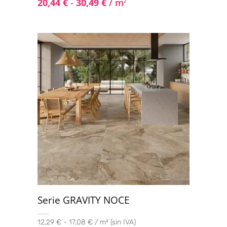
20,44
€
-
30,49
€
/ m
2
Serie GRAVITY NOCE
12,29 € - 17,08 € / m² (sin IVA)