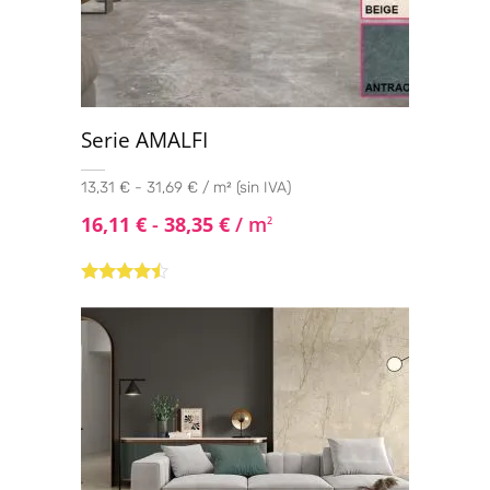
Mosaico 30x30
(1)
Stripes 24x75
(1)
Tangram 30x30
(1)
Serie AMALFI
13,31 € - 31,69 € / m² (sin IVA)
16,11
€
-
38,35
€
/ m
2
Valorado
con
4.33
de 5