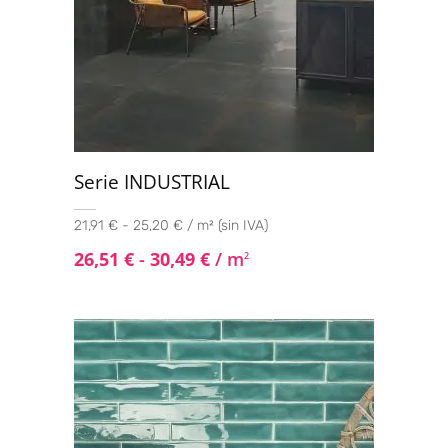
Serie INDUSTRIAL
21,91 € - 25,20 € / m² (sin IVA)
26,51
€
-
30,49
€
/ m
2