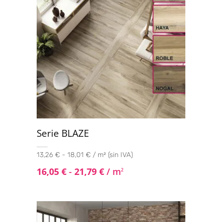
Serie BLAZE
13,26 € - 18,01 € / m² (sin IVA)
16,05
€
-
21,79
€
/ m
2