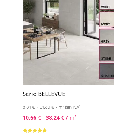
Serie BELLEVUE
8,81 € - 31,60 € / m² (sin IVA)
10,66
€
-
38,24
€
/ m
2