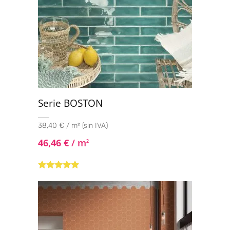
Serie BOSTON
38,40 € / m² (sin IVA)
46,46
€
/ m
2
Valorado con
5.00
de 5