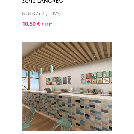
Serie LANGREO
24x151
(3)
8,68 € / m² (sin IVA)
25x40
(4)
10,50
€
/ m
2
25X50
(10)
25x75
(11)
25X100
(1)
25x150
(6)
29x90
(1)
30.3x61.3
(1)
30x30
(10)
30x60
(72)
30x60 LEAVES ANIMA
(1)
30x60 Mosaic
(2)
30x60 Pasta Blanca
(1)