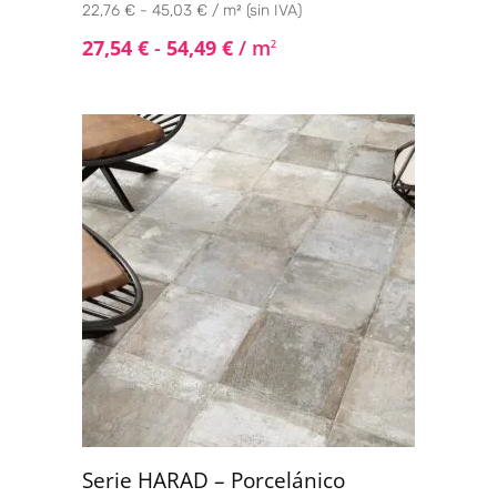
22,76 € - 45,03 € / m² (sin IVA)
27,54
€
-
54,49
€
/ m
2
Serie HARAD – Porcelánico