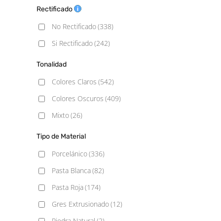
6,5×25,5
(1)
Rectificado
Mármol
(70)
6,9x24
(1)
No Rectificado
(338)
Mediterráneo
(1)
6.2x25
(1)
Si Rectificado
(242)
Metálico
(9)
6.5x26.1
(1)
Moderno
(1)
Tonalidad
7,4x67,5
(1)
Monocolor
(95)
Colores Claros
(542)
7,5x15
(2)
Piedra
(107)
Colores Oscuros
(409)
7,5x30
(4)
Rústico
(83)
Mixto
(26)
7,9×9,1 Hexagonal
(1)
Terracota
(1)
Tipo de Material
7.3x45
(1)
Vintage
(12)
Porcelánico
(336)
7.5x15
(16)
Pasta Blanca
(82)
7.5x20
(1)
Pasta Roja
(174)
7.5x30
(9)
Gres Extrusionado
(12)
10x10
(7)
Piedra Natural
(2)