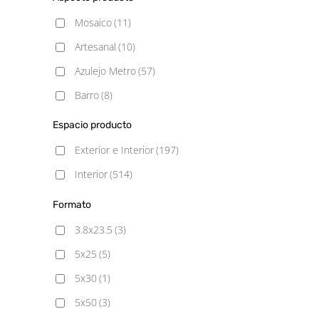
Pulido
(53)
Mosaico
(11)
Satinado
(21)
Artesanal
(10)
Semipulido
(3)
Azulejo Metro
(57)
Barro
(8)
Blancos
(31)
Espacio producto
Cemento
(94)
Exterior e Interior
(197)
Decorado
(22)
Interior
(514)
Geometrico
(7)
Formato
Gresite
(9)
3.8x23.5
(3)
Hexagonal
(7)
5x25
(5)
Hidráulico
(72)
5x30
(1)
Liso
(13)
5x50
(3)
Madera
(77)