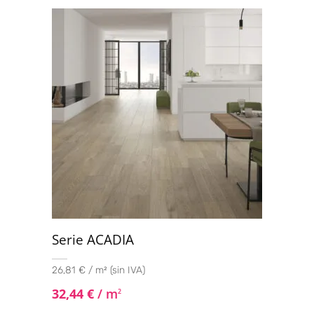
Valorado con
5.00
de 5
Serie ACADIA
26,81 € / m² (sin IVA)
32,44
€
/ m
2