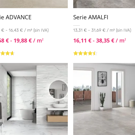
rie ADVANCE
Serie AMALFI
 € - 16,43 € / m² (sin IVA)
13,31 € - 31,69 € / m² (sin IVA)
58
€
-
19,88
€
/ m
16,11
€
-
38,35
€
/ m
2
2
rado
Valorado
4.50
de
con
4.33
de 5