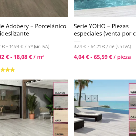
ie Adobery – Porcelánico
Serie YOHO – Piezas
ideslizante
especiales (venta por c
 € - 14,94 € / m² (sin IVA)
3,34 € - 54,21 € / m² (sin IVA)
02
€
-
18,08
€
/ m
4,04
€
-
65,59
€
/ pieza
2
rado con
de 5