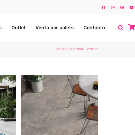
s
Outlet
Venta por palets
Contacto
Inicio
>
Baldosas Exterior