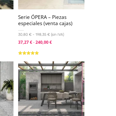
Serie ÓPERA – Piezas
especiales (venta cajas)
30,80 € - 198,35 € (sin IVA)
37,27
€
-
240,00
€
Valorado con
5.00
de 5