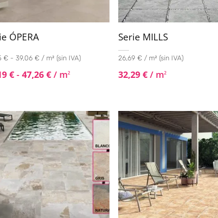
ie ÓPERA
Serie MILLS
 € - 39,06 € / m² (sin IVA)
26,69 € / m² (sin IVA)
19
€
-
47,26
€
/ m
32,29
€
/ m
2
2