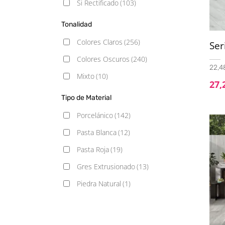
Si Rectificado
(103)
15x17 Hexagonal
(1)
Tonalidad
15x30
(4)
Colores Claros
(256)
Se
15x90
(11)
Colores Oscuros
(240)
16,25x16,25
(1)
22,4
Mixto
(10)
27,
16,25x66,5
(1)
Tipo de Material
19.5x121.5
(3)
Porcelánico
(142)
20.5x61.5
(2)
Pasta Blanca
(12)
20X20
(25)
Pasta Roja
(19)
20x60
(2)
Gres Extrusionado
(13)
20x120
(9)
Piedra Natural
(1)
22.5x90
(1)
Gresite
(101)
23.3x120
(1)
23x27 hexagonal
(1)