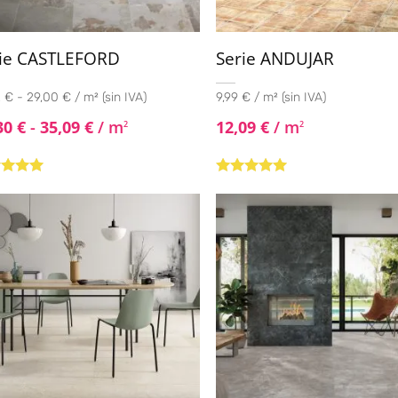
rie CASTLEFORD
Serie ANDUJAR
 € - 29,00 € / m² (sin IVA)
9,99 € / m² (sin IVA)
30
€
-
35,09
€
/ m
12,09
€
/ m
2
2
rado con
Valorado con
de 5
5.00
de 5