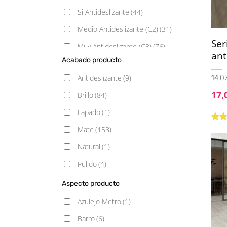
Si Antideslizante
(44)
Medio Antideslizante (C2)
(31)
Ser
Muy Antideslizante (C3)
(76)
ant
Acabado producto
Poco Antideslizante (C1)
(44)
Antideslizante
(9)
14,07
17,
Brillo
(84)
Lapado
(1)
Valo
Mate
(158)
5.00
Natural
(1)
Pulido
(4)
Satinado
(2)
Aspecto producto
Semipulido
(1)
Azulejo Metro
(1)
Barro
(6)