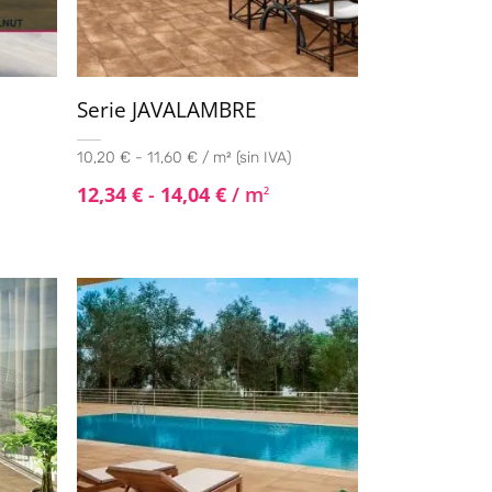
Serie JAVALAMBRE
10,20 € - 11,60 € / m² (sin IVA)
12,34
€
-
14,04
€
/ m
2