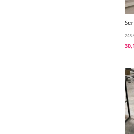
30x75
(1)
30x90
(1)
Ser
30X150
(10)
24,95
30x180
(2)
30,
31.1x31.1
(44)
31.6x31.6
(1)
32x90
(2)
33.3X33.3
(9)
33.3x33.3 C3
(1)
33.3x90
(4)
33.3x100
(1)
33.3x100 Decor
(1)
33x16,25
(1)