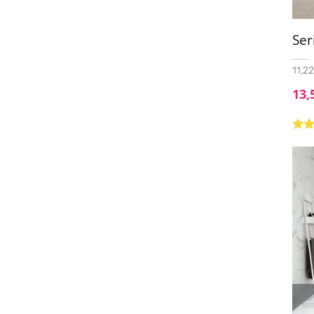
60x120 - 20mm
(2)
60x120 Antislip
(1)
Se
61x61
(1)
11,22
62,5x31,0
(1)
13,
62.5x31
(1)
75x75
(11)
Valo
75x75 C3
(1)
con
5
75x150
(1)
76x76
(1)
90x90
(22)
90x90 C3
(1)
100x100
(25)
100x100 (20mm)
(4)