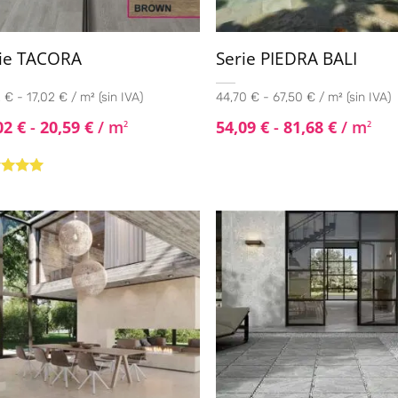
ie TACORA
Serie PIEDRA BALI
 € - 17,02 € / m² (sin IVA)
44,70 € - 67,50 € / m² (sin IVA)
02
€
-
20,59
€
/ m
54,09
€
-
81,68
€
/ m
2
2
rado con
de 5