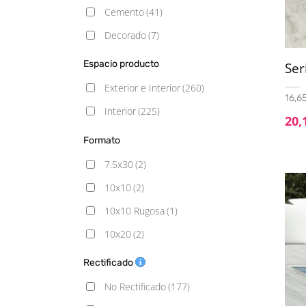
Cemento
(41)
Decorado
(7)
Geometrico
(2)
Espacio producto
Ser
Gresite
(101)
Exterior e Interior
(260)
16,65
Hidráulico
(12)
Interior
(225)
20,
Madera
(44)
Formato
Mármol
(8)
7.5x30
(2)
Moderno
(1)
10x10
(2)
Monocolor
(9)
10x10 Rugosa
(1)
Piedra
(55)
10x20
(2)
Rústico
(18)
10x20 Rugosa
(1)
Rectificado
Vintage
(3)
14.5x120
(5)
No Rectificado
(177)
15x15
(2)