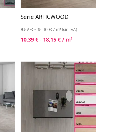
Serie ARTICWOOD
8,59 € - 15,00 € / m² (sin IVA)
10,39
€
-
18,15
€
/ m
2