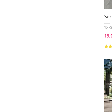
23x120
(21)
24x151
(2)
Ser
25x40
(1)
15,72
25X50
(1)
19,
25x75
(2)
25X100
(1)
Valo
5.00
25x150
(5)
29x90
(1)
30.3x61.3
(1)
30x30
(1)
30x60
(25)
30x60 Pasta Blanca
(1)
30x60 Pasta Roja
(1)