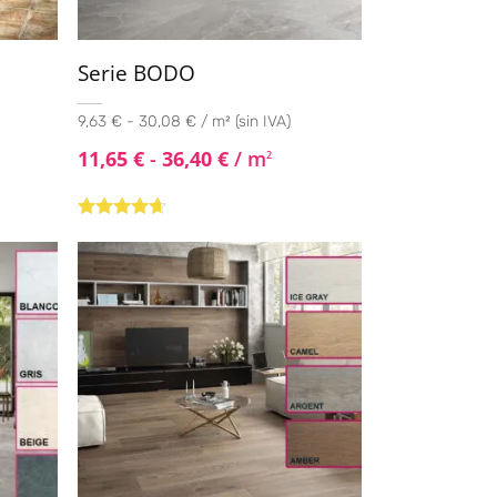
Serie BODO
9,63 € - 30,08 € / m² (sin IVA)
11,65
€
-
36,40
€
/ m
2
Valorado
con
4.50
de
5