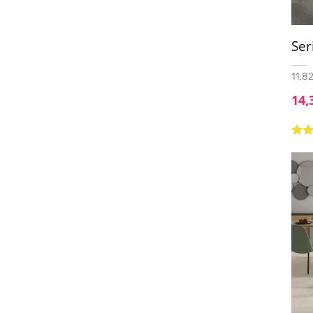
33x33
(1)
33x66.5
(3)
Se
37X75
(2)
11,82
40x120
(1)
14,
45x45
(10)
50x100
(3)
Valo
50X100 (20mm)
(1)
5.00
60,5x60,5 - 20mm
(1)
60.8x60.8
(2)
60x60
(50)
60x60 - 20mm
(13)
60x90 - 20mm
(6)
60x120
(51)