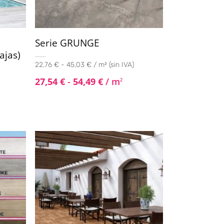
Serie GRUNGE
ajas)
22,76 € - 45,03 € / m² (sin IVA)
27,54
€
-
54,49
€
/ m
2