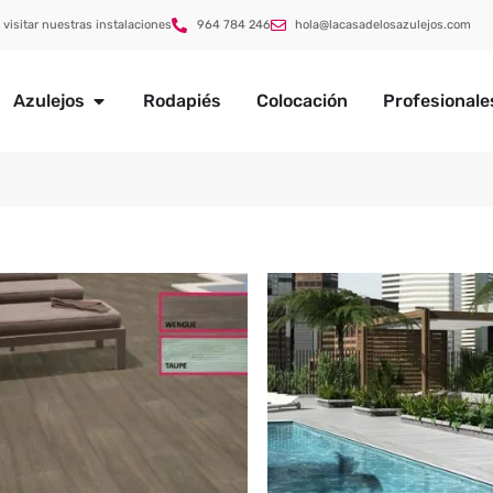
 visitar nuestras instalaciones
964 784 246
hola@lacasadelosazulejos.com
Azulejos
Rodapiés
Colocación
Profesionale