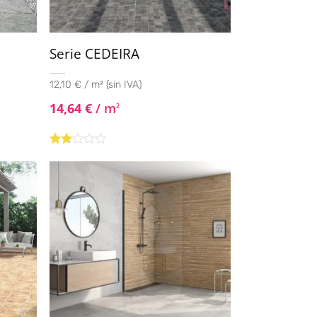
Serie CEDEIRA
12,10 € / m² (sin IVA)
14,64
€
/ m
2
Valorado
con
2.00
de 5