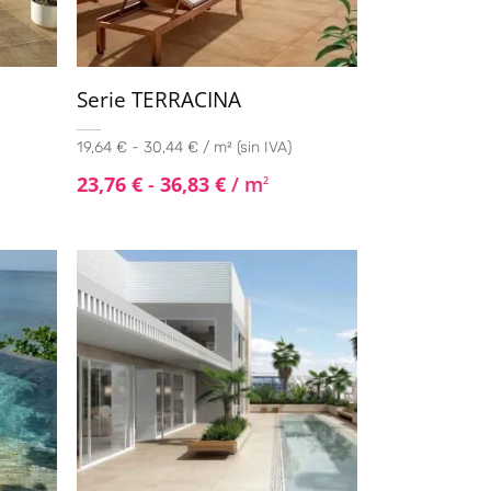
Serie TERRACINA
19,64 € - 30,44 € / m² (sin IVA)
23,76
€
-
36,83
€
/ m
2