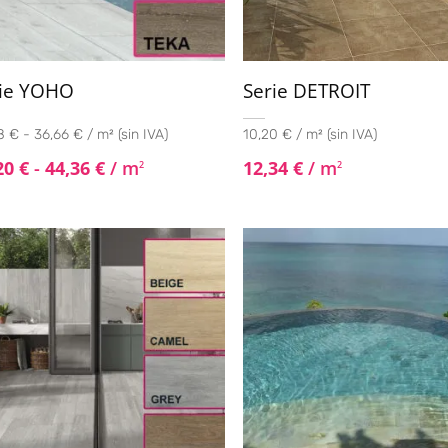
rie YOHO
Serie DETROIT
8 € - 36,66 € / m² (sin IVA)
10,20 € / m² (sin IVA)
20
€
-
44,36
€
/ m
12,34
€
/ m
2
2