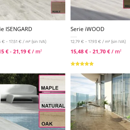
ie ISENGARD
Serie iWOOD
 € - 17,51 € / m² (sin IVA)
12,79 € - 17,93 € / m² (sin IVA)
15
€
-
21,19
€
/ m
15,48
€
-
21,70
€
/ m
2
2
Valorado con
5.00
de 5