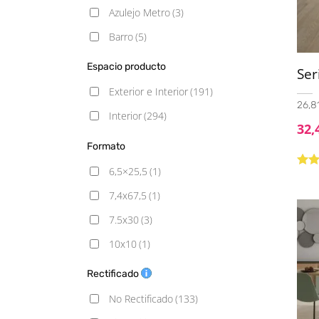
Azulejo Metro
(3)
Barro
(5)
Cemento
(79)
Espacio producto
Ser
Decorado
(17)
Exterior e Interior
(191)
26,81
Geometrico
(6)
Interior
(294)
32,
Hexagonal
(6)
Formato
Hidráulico
(31)
6,5×25,5
(1)
Valo
Liso
(8)
5.00
7,4x67,5
(1)
Madera
(68)
7.5x30
(3)
Mármol
(62)
10x10
(1)
Mediterráneo
(1)
10x20
(1)
Rectificado
Metálico
(4)
11.5x11.5
(1)
No Rectificado
(133)
Moderno
(1)
11.5x23.1
(1)