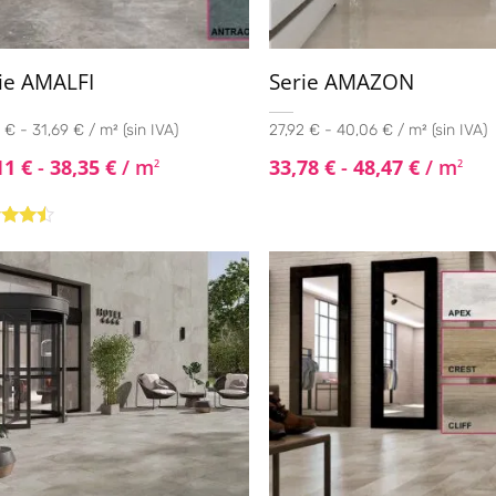
ie AMALFI
Serie AMAZON
 € - 31,69 € / m² (sin IVA)
27,92 € - 40,06 € / m² (sin IVA)
11
€
-
38,35
€
/ m
33,78
€
-
48,47
€
/ m
2
2
rado
4.33