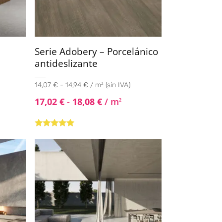
Serie Adobery – Porcelánico
antideslizante
14,07 € - 14,94 € / m² (sin IVA)
17,02
€
-
18,08
€
/ m
2
Valorado con
5.00
de 5