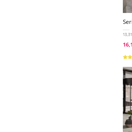
30x90 PYRAMID ANIMA WHITE
(1)
30x120
(1)
Ser
30X150
(14)
30x180
(2)
13,31
32x90
(2)
16,
33.3X33.3
(1)
33.3x90
(9)
Valo
con
de 5
33.3x100
(5)
33.3x100 Decor
(1)
33x16,25
(1)
33x33
(3)
33x66.5
(3)
37.5x75
(3)