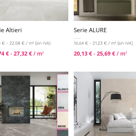
ie Altieri
Serie ALURE
 € - 22,58 € / m² (sin IVA)
16,64 € - 21,23 € / m² (sin IVA)
74
€
-
27,32
€
/ m
20,13
€
-
25,69
€
/ m
2
2