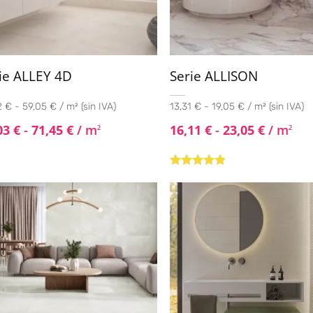
ie ALLEY 4D
Serie ALLISON
 € - 59,05 € / m² (sin IVA)
13,31 € - 19,05 € / m² (sin IVA)
03
€
-
71,45
€
/ m
16,11
€
-
23,05
€
/ m
2
2
Valorado
con
4.67
de
5