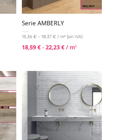
Serie AMBERLY
15,36 € - 18,37 € / m² (sin IVA)
18,59
€
-
22,23
€
/ m
2