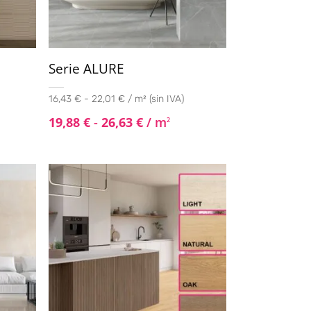
Serie ALURE
16,43 € - 22,01 € / m² (sin IVA)
19,88
€
-
26,63
€
/ m
2