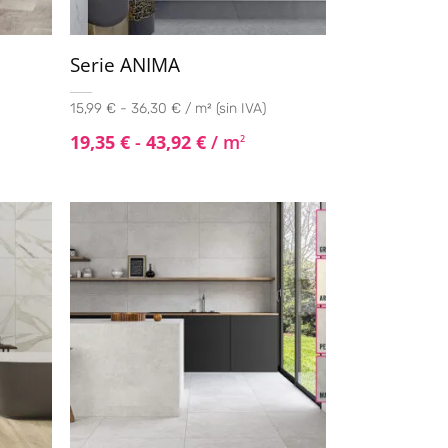
Serie ANIMA
15,99 € - 36,30 € / m² (sin IVA)
19,35
€
-
43,92
€
/ m
2