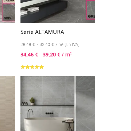
Serie ALTAMURA
28,48 € - 32,40 € / m² (sin IVA)
34,46
€
-
39,20
€
/ m
2
Valorado con
5.00
de 5