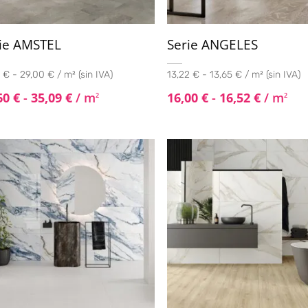
ie AMSTEL
Serie ANGELES
 € - 29,00 € / m² (sin IVA)
13,22 € - 13,65 € / m² (sin IVA)
60
€
-
35,09
€
/ m
16,00
€
-
16,52
€
/ m
2
2