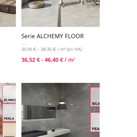
Serie ALCHEMY FLOOR
30,18 € - 38,35 € / m² (sin IVA)
36,52
€
-
46,40
€
/ m
2