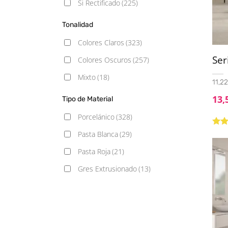
Si Rectificado
(225)
Monocolor
(18)
14.5x120
(5)
Piedra
(89)
Tonalidad
14x16 hexagonal
(2)
Rústico
(27)
Colores Claros
(323)
15.3X91
(1)
Terracota
(1)
Se
Colores Oscuros
(257)
15x15
(3)
Vintage
(4)
Mixto
(18)
11,22
15x17 Hexagonal
(2)
13,
Tipo de Material
15x30
(3)
Porcelánico
(328)
15x90
(14)
Valo
Pasta Blanca
(29)
16,25x16,25
(1)
con
5
Pasta Roja
(21)
16,25x66,5
(1)
Gres Extrusionado
(13)
19.5x121.5
(6)
20.5x61.5
(3)
20X20
(46)
20x24
(3)