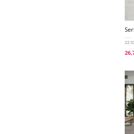
25x75
(3)
25X100
(1)
25x150
(6)
Ser
29x90
(1)
22,10
30.3x61.3
(1)
26,
30x30
(1)
30x60
(62)
30x60 LEAVES ANIMA
(1)
30x60 Mosaic
(1)
30x60 Pasta Blanca
(1)
30x60 Pasta Roja
(2)
30x75
(1)
30x90
(8)