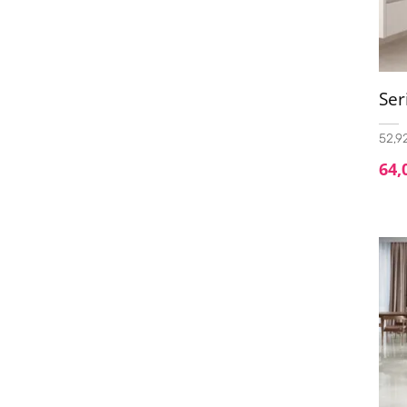
20x60
(4)
20x120
(9)
20x122.5
(1)
Ser
22.3x22.3
(3)
52,92
22.5x90
(1)
64,
23.1x23.1
(1)
23.3x120
(2)
23x27 hexagonal
(1)
23x120
(34)
23X180
(1)
24x95
(1)
24x151
(3)
25x40
(1)