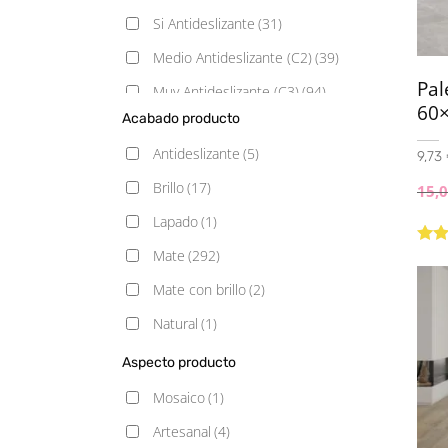
Si Antideslizante
(31)
Medio Antideslizante (C2)
(39)
Pal
Muy Antideslizante (C3)
(94)
60×
Acabado producto
Poco Antideslizante (C1)
(64)
Antideslizante
(5)
9,73 
Brillo
(17)
15,
Lapado
(1)
Mate
(292)
Valo
5.00
Mate con brillo
(2)
Natural
(1)
Pulido
(51)
Aspecto producto
Satinado
(15)
Mosaico
(1)
Semipulido
(2)
Artesanal
(4)