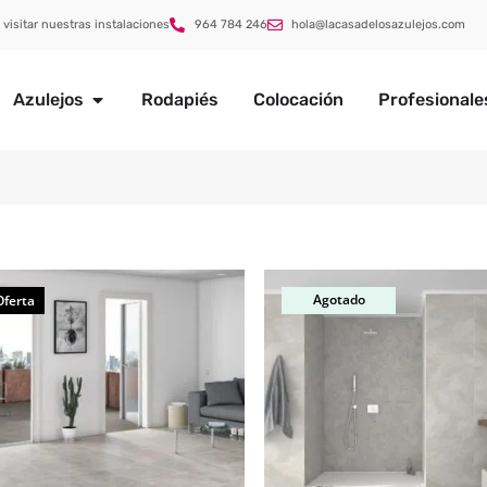
 visitar nuestras instalaciones
964 784 246
hola@lacasadelosazulejos.com
Azulejos
Rodapiés
Colocación
Profesionale
Agotado
Oferta