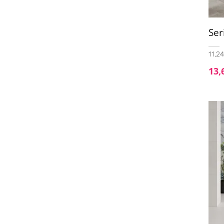
37X75
(2)
40x120
(2)
Ser
45.2x45.2
(4)
45x45
(19)
11,24
13,
45x90
(4)
50x100
(4)
50X100 (20mm)
(1)
60,5x60,5 - 20mm
(1)
60.8x60.8
(2)
60x60
(115)
60x60 - 20mm
(21)
60x60 XS
(1)
60x90
(1)