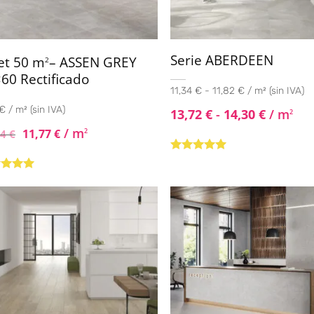
Serie ABERDEEN
et 50 m
– ASSEN GREY
2
60 Rectificado
11,34 € - 11,82 € / m² (sin IVA)
€ / m² (sin IVA)
13,72
€
-
14,30
€
/ m
2
/ m
11,77
€
2
04
€
Valorado con
5.00
de 5
rado con
de 5