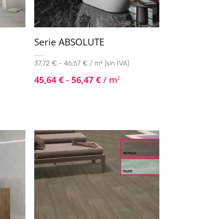
Serie ABSOLUTE
37,72 € - 46,67 € / m² (sin IVA)
45,64
€
-
56,47
€
/ m
2