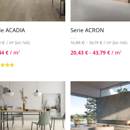
ie ACADIA
Serie ACRON
 € / m² (sin IVA)
16,88 € - 36,19 € / m² (sin IVA)
44
€
/ m
20,43
€
-
43,79
€
/ m
2
2
rado con
de 5