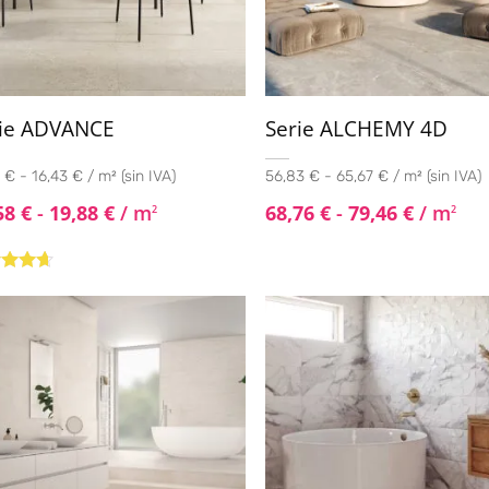
rie ADVANCE
Serie ALCHEMY 4D
 € - 16,43 € / m² (sin IVA)
56,83 € - 65,67 € / m² (sin IVA)
58
€
-
19,88
€
/ m
68,76
€
-
79,46
€
/ m
2
2
rado
4.50
de