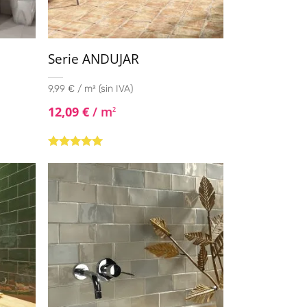
Serie ANDUJAR
9,99 € / m² (sin IVA)
12,09
€
/ m
2
Valorado con
5.00
de 5