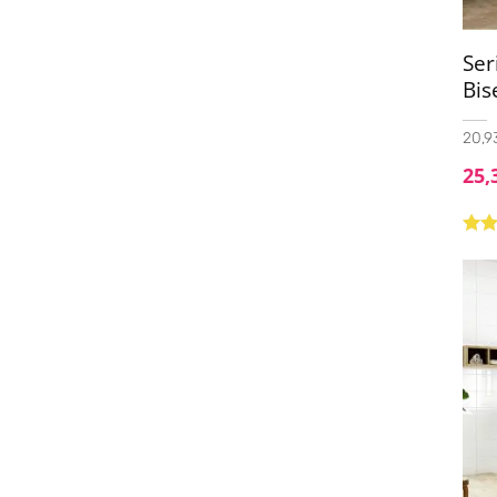
23x120
(1)
Ser
25x40
(4)
Bis
25X50
(10)
20,93
25x75
(4)
25,
30x60
(13)
30x60 Mosaic
(2)
Valo
30x60 Pasta Roja
(1)
con
de 5
30x90
(1)
30x120
(1)
33.3X33.3
(12)
33.3x33.3 C3
(1)
33.3x90
(3)
33.3x100
(4)