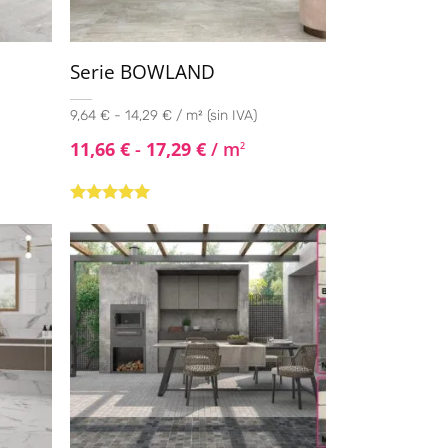
Serie BOWLAND
9,64 € - 14,29 € / m² (sin IVA)
11,66
€
-
17,29
€
/ m
2
Valorado con
5.00
de 5