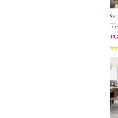
Ser
15,89
19,
Valo
con
5