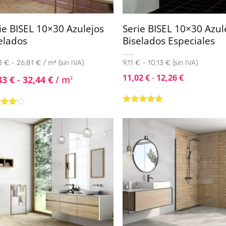
ie BISEL 10×30 Azulejos
Serie BISEL 10×30 Azul
elados
Biselados Especiales
 € - 26,81 € / m² (sin IVA)
9,11 € - 10,13 € (sin IVA)
11,02
€
-
12,26
€
33
€
-
32,44
€
/ m
2
Valorado con
rado
5.00
de 5
4.00