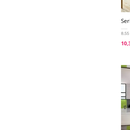
33.5x33.5
(1)
33x33
(8)
Se
37X75
(1)
8,55 
40x120
(1)
10,
45x45
(43)
60x60
(8)
60x60 - 20mm
(3)
60x90 - 20mm
(2)
60x120
(8)
75x75
(1)
75x150
(1)
100x100
(5)
120x120
(2)