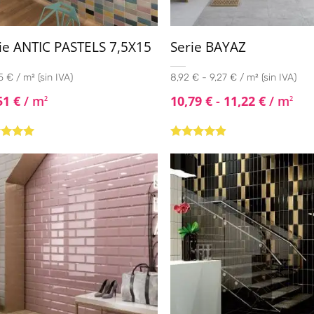
ie ANTIC PASTELS 7,5X15
Serie BAYAZ
 € / m² (sin IVA)
8,92 € - 9,27 € / m² (sin IVA)
51
€
/ m
10,79
€
-
11,22
€
/ m
2
2
rado con
Valorado
de 5
con
4.71
de
5