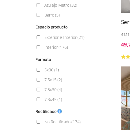
Azulejo Metro
(32)
Barro
(5)
Ser
Blancos
(30)
Espacio producto
Cemento
(15)
41,11
Exterior e Interior
(21)
49,
Decorado
(2)
Interior
(176)
Geometrico
(1)
Formato
Valo
Hexagonal
(1)
5.00
5x30
(1)
Hidráulico
(33)
7,5x15
(2)
Liso
(5)
7,5x30
(4)
Madera
(10)
7.3x45
(1)
Mármol
(13)
7.5x15
(12)
Rectificado
Metálico
(2)
7.5x20
(1)
No Rectificado
(174)
Monocolor
(43)
7.5x30
(3)