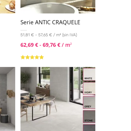
Serie ANTIC CRAQUELE
51,81 € - 57,65 € / m² (sin IVA)
62,69
€
-
69,76
€
/ m
2
Valorado con
5.00
de 5