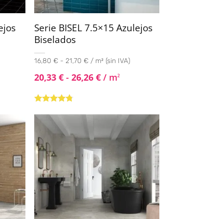
ejos
Serie BISEL 7.5×15 Azulejos
Biselados
16,80 € - 21,70 € / m² (sin IVA)
20,33
€
-
26,26
€
/ m
2
Valorado
con
4.67
de
5