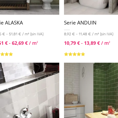
ie ALASKA
Serie ANDUIN
 € - 51,81 € / m² (sin IVA)
8,92 € - 11,48 € / m² (sin IVA)
51
€
-
62,69
€
/ m
10,79
€
-
13,89
€
/ m
2
2
rado con
Valorado
de 5
con
4.75
de
5