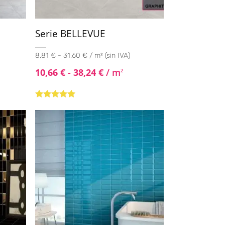
Serie BELLEVUE
8,81 € - 31,60 € / m² (sin IVA)
10,66
€
-
38,24
€
/ m
2
Valorado con
5.00
de 5