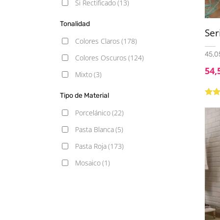
Si Rectificado
(13)
Piedra
(16)
10x10
(4)
Rústico
(50)
Tonalidad
Ser
10x20
(12)
Vintage
(7)
Colores Claros
(178)
10x30
(14)
45,05
Colores Oscuros
(124)
10x40
(4)
54,
Mixto
(3)
13x13
(4)
Tipo de Material
15x15
(3)
Valo
5.00
Porcelánico
(22)
15x17 Hexagonal
(1)
Pasta Blanca
(5)
15x30
(6)
Pasta Roja
(173)
20.5x61.5
(6)
Mosaico
(1)
20X20
(21)
20x30
(2)
20x50
(2)
20x60
(6)