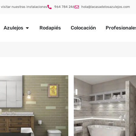
 visitar nuestras instalaciones
964 784 246
hola@lacasadelosazulejos.com
Azulejos
Rodapiés
Colocación
Profesionale