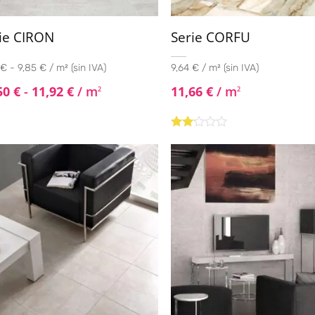
ie CIRON
Serie CORFU
€ - 9,85 € / m² (sin IVA)
9,64 € / m² (sin IVA)
50
€
-
11,92
€
/ m
11,66
€
/ m
2
2
Valorado
con
2.00
de 5