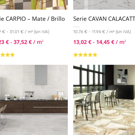
ie CARPIO – Mate / Brillo
Serie CAVAN CALACAT
 € - 31,01 € / m² (sin IVA)
10,76 € - 11,94 € / m² (sin IVA)
23
€
-
37,52
€
/ m
13,02
€
-
14,45
€
/ m
2
2
rado
Valorado con
4.80
de
5.00
de 5