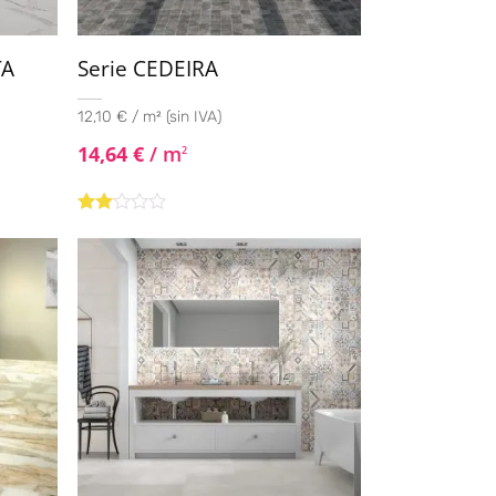
TA
Serie CEDEIRA
12,10 € / m² (sin IVA)
14,64
€
/ m
2
Valorado
con
2.00
de 5