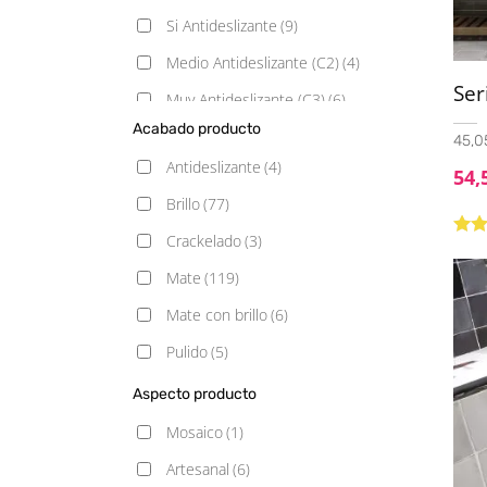
Si Antideslizante
(9)
Medio Antideslizante (C2)
(4)
Ser
Muy Antideslizante (C3)
(6)
Acabado producto
Poco Antideslizante (C1)
(13)
45,05
Antideslizante
(4)
54,
Brillo
(77)
Crackelado
(3)
Valo
5.00
Mate
(119)
Mate con brillo
(6)
Pulido
(5)
Satinado
(10)
Aspecto producto
Semipulido
(1)
Mosaico
(1)
Artesanal
(6)