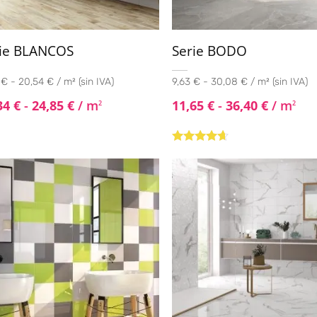
rie BLANCOS
Serie BODO
€ - 20,54 € / m² (sin IVA)
9,63 € - 30,08 € / m² (sin IVA)
34
€
-
24,85
€
/ m
11,65
€
-
36,40
€
/ m
2
2
Valorado
con
4.50
de
5