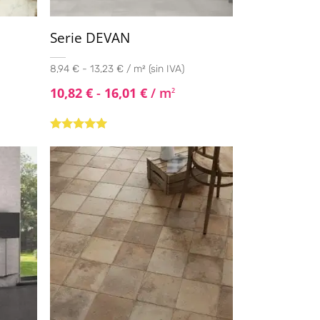
Serie DEVAN
8,94 € - 13,23 € / m² (sin IVA)
10,82
€
-
16,01
€
/ m
2
Valorado con
5.00
de 5