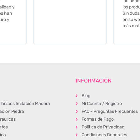
incidencia y la calidad de
los productos muy buena.
Sin duda volveré a comprar
en su web cuando necesite
más material .
INFORMACIÓN
Blog
lánicos Imitación Madera
Mi Cuenta / Registro
tación Piedra
FAQ - Preguntas Frecuentes
raulicas
Formas de Pago
atos
Política de Privacidad
ina
Condiciones Generales