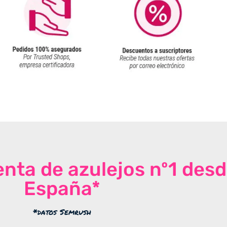
venta de azulejos nº1 des
España*
*datos Semrush