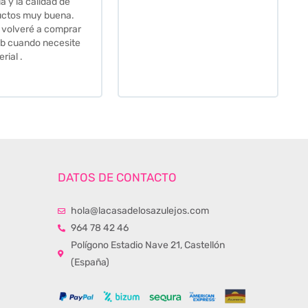
Hasta el transportista me
llamo varias veces para
tenerlo todo listo en el
momento de la entrega.
Los recomiendo sin lugar a
duda.
DATOS DE CONTACTO
hola@lacasadelosazulejos.com
964 78 42 46
Polígono Estadio Nave 21, Castellón
(España)