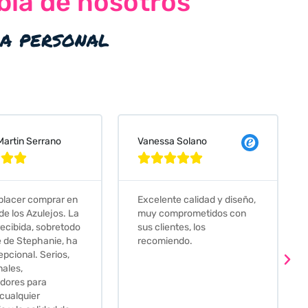
bla de nosotros
ia personal
 Solano
Judit Bonet Pardell








e calidad y diseño,
Que decir, si teneis que
prometidos con
comprar alguna baldosa
tes, los
este és el sitio indicado! Yo
ndo.
pedi una muestra y me
llego muy rapidoy super
bien envasada. Luego
procedí a pedirlas todas y
me lo pusieron muy facil.