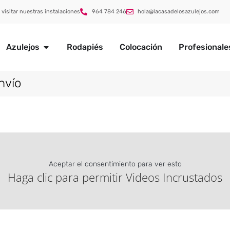
 visitar nuestras instalaciones
964 784 246
hola@lacasadelosazulejos.com
Azulejos
Rodapiés
Colocación
Profesionale
nvío
Aceptar el consentimiento para ver esto
Haga clic para permitir Videos Incrustados