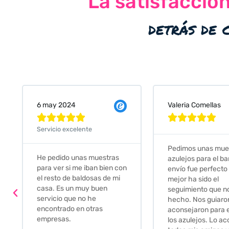
La satisfacció
detrás de 
Valeria Comellas
25 abr 2024










Servicio excelente
Pedimos unas muestras de
Muy amables, con
azulejos para el baño. El
buena disponibilid
envío fue perfecto pero lo
darte opciones y
mejor ha sido el
soluciones. fantás
seguimiento que nos han
relación calidad-p
hecho. Nos guiaron y
Gracias por todo
aconsejaron para escoger
los azulejos. Lo aconsejo a