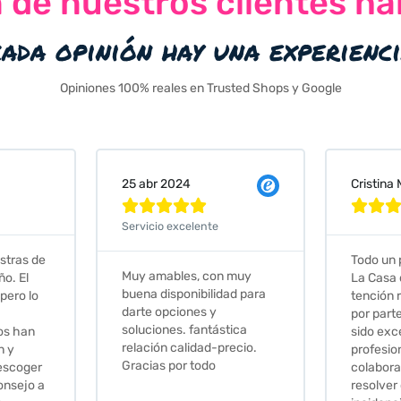
n de nuestros clientes ha
cada opinión hay una experienc
Opiniones 100% reales en Trusted Shops y Google
Cristina Martin Serrano
Vanessa







Todo un placer comprar en
Excelent
 muy
La Casa de los Azulejos. La
muy com
ad para
tención recibida, sobretodo
sus clien
por parte de Stephanie, ha
recomie
tica
sido excepcional. Serios,
recio.
profesionales,
colaboradores para
resolver cualquier