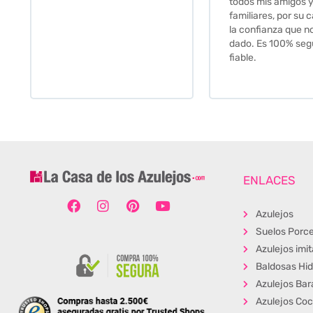
todos mis amigos y
familiares, por su calidad y
la confianza que nos han
dado. Es 100% seguro y
fiable.
ENLACES
Azulejos
Suelos Porce
Azulejos imi
Baldosas Hid
Azulejos Bar
Azulejos Coc