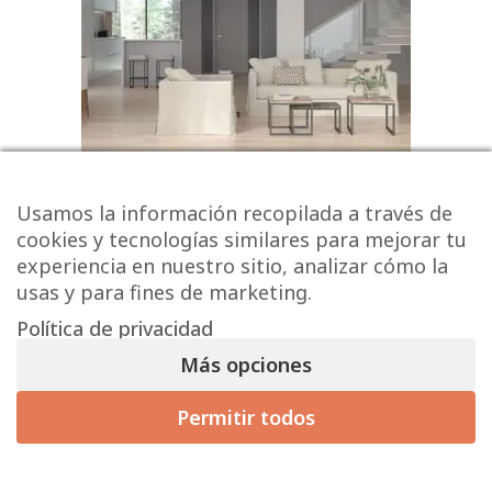
Usamos la información recopilada a través de
cookies y tecnologías similares para mejorar tu
experiencia en nuestro sitio, analizar cómo la
Palet 58 m
– KELN NATURAL
2
usas y para fines de marketing.
23×120
Política de privacidad
Más opciones
11,27 € / m² (sin IVA)
/ m
13,64
€
2
17,42
€
Permitir todos