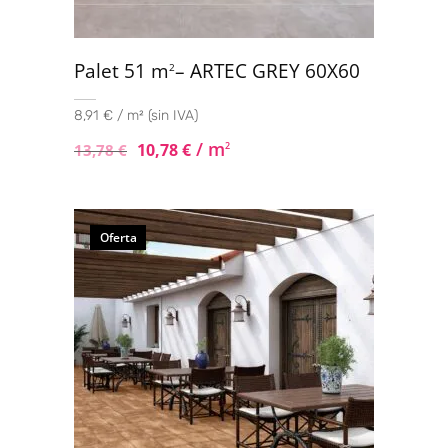
Palet 51 m
– ARTEC GREY 60X60
2
8,91 € / m² (sin IVA)
/ m
10,78
€
2
13,78
€
Oferta