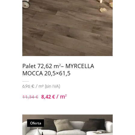
Palet 72,62 m
– MYRCELLA
2
MOCCA 20,5×61,5
6,96 € / m² (sin IVA)
/ m
8,42
€
2
11,34
€
Oferta