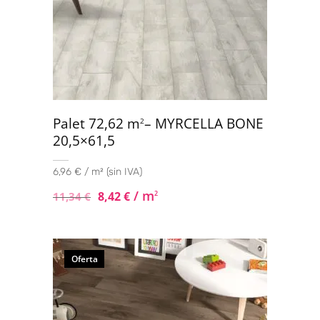
Palet 72,62 m
– MYRCELLA BONE
2
20,5×61,5
6,96 € / m² (sin IVA)
/ m
8,42
€
2
11,34
€
Oferta