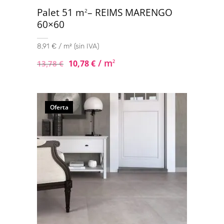
Palet 51 m
– REIMS MARENGO
2
60×60
8,91 € / m² (sin IVA)
/ m
10,78
€
2
13,78
€
Oferta