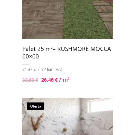
Palet 25 m
– RUSHMORE MOCCA
2
60×60
21,87 € / m² (sin IVA)
/ m
26,46
€
2
33,83
€
Oferta