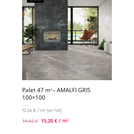
Palet 47 m
– AMALFI GRIS
2
100×100
12,56 € / m² (sin IVA)
/ m
15,20
€
2
19,42
€