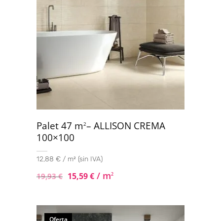
Palet 47 m
– ALLISON CREMA
2
100×100
12,88 € / m² (sin IVA)
/ m
15,59
€
2
19,93
€
Oferta