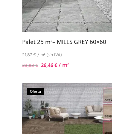
Palet 25 m
– MILLS GREY 60×60
2
21,87 € / m² (sin IVA)
/ m
26,46
€
2
33,83
€
Oferta