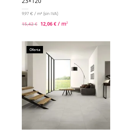
23×120
9,97 € / m² (sin IVA)
/ m
12,06
€
2
15,42
€
Oferta