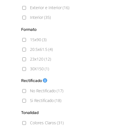
Metálico
(1)
Exterior e Interior
(16)
Piedra
(3)
Interior
(35)
Rústico
(1)
Formato
15x90
(3)
20.5x61.5
(4)
23x120
(12)
30X150
(1)
33.3X33.3
(1)
Rectificado
45x45
(1)
No Rectificado
(17)
60x60
(4)
Si Rectificado
(18)
60x60 - 20mm
(2)
Tonalidad
60x120
(3)
Colores Claros
(31)
100x100
(4)