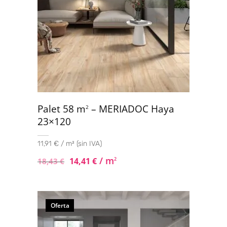
Palet 58 m
– MERIADOC Haya
2
23×120
11,91 € / m² (sin IVA)
/ m
14,41
€
2
18,43
€
Oferta