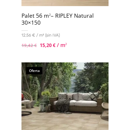
Palet 56 m
– RIPLEY Natural
2
30×150
12,56 € / m² (sin IVA)
/ m
15,20
€
2
19,42
€
Oferta