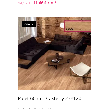
/ m
11,66
€
2
14,92
€
Oferta
Palet 60 m
– Casterly 23×120
2