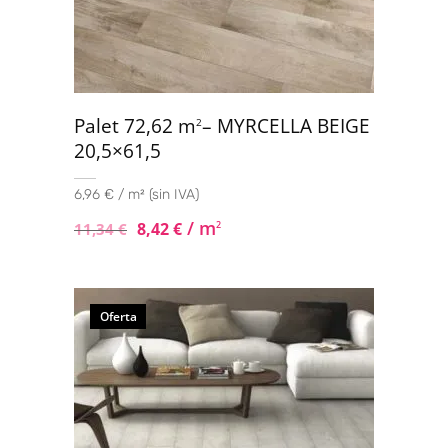
Palet 72,62 m
– MYRCELLA BEIGE
2
20,5×61,5
6,96 € / m² (sin IVA)
/ m
8,42
€
2
11,34
€
Oferta