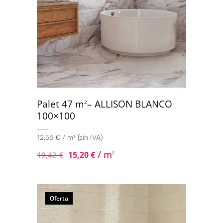
Palet 47 m
– ALLISON BLANCO
2
100×100
12,56 € / m² (sin IVA)
/ m
15,20
€
2
19,42
€
Oferta