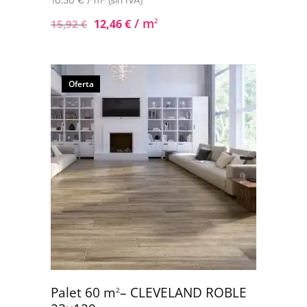
10,30 € / m² (sin IVA)
/ m
12,46
€
2
15,92
€
Oferta
Palet 60 m
– CLEVELAND ROBLE
2