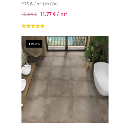
9,73 € / m² (sin IVA)
/ m
11,77
€
2
15,04
€
Valorado con
5.00
de 5
Oferta