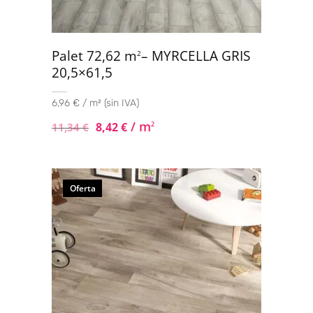
Palet 72,62 m
– MYRCELLA GRIS
2
20,5×61,5
6,96 € / m² (sin IVA)
/ m
8,42
€
2
11,34
€
Oferta