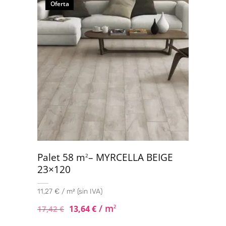
Oferta
Palet 58 m
– MYRCELLA BEIGE
2
23×120
11,27 € / m² (sin IVA)
/ m
13,64
€
2
17,42
€