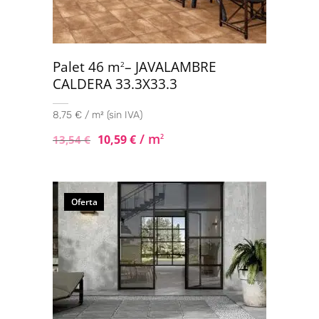
Palet 46 m
– JAVALAMBRE
2
CALDERA 33.3X33.3
8,75 € / m² (sin IVA)
/ m
10,59
€
2
13,54
€
Oferta