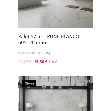
Palet 57 m
– PUNE BLANCO
2
60×120 mate
13,11 € / m² (sin IVA)
/ m
15,86
€
2
20,27
€
Oferta