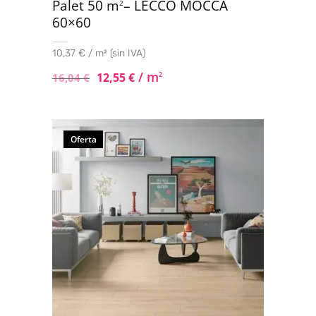
Palet 50 m
– LECCO MOCCA
2
60×60
10,37 € / m² (sin IVA)
/ m
12,55
€
2
16,04
€
Oferta