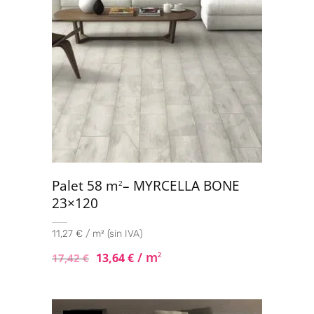
Palet 58 m
– MYRCELLA BONE
2
23×120
11,27 € / m² (sin IVA)
/ m
13,64
€
2
17,42
€