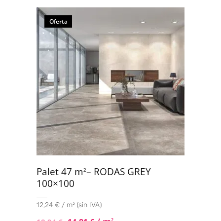
Oferta
Palet 47 m
– RODAS GREY
2
100×100
12,24 € / m² (sin IVA)
2