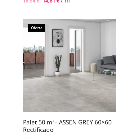
/ m
14,81
€
18,94
€
Oferta
Palet 50 m
– ASSEN GREY 60×60
2
Rectificado