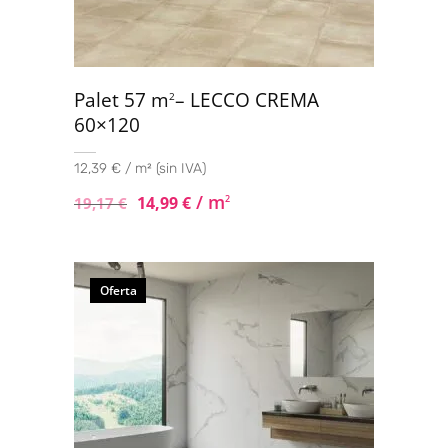
Palet 57 m
– LECCO CREMA
2
60×120
12,39 € / m² (sin IVA)
/ m
14,99
€
2
19,17
€
Oferta