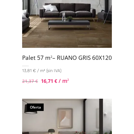
Palet 57 m
– RUANO GRIS 60X120
2
13,81 € / m² (sin IVA)
/ m
16,71
€
2
21,37
€
Oferta