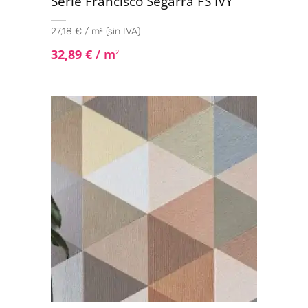
Serie Francisco Segarra FS IVY
27,18 € / m² (sin IVA)
32,89
€
/ m
2