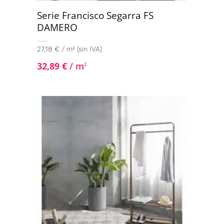
Serie Francisco Segarra FS
DAMERO
27,18 € / m² (sin IVA)
32,89
€
/ m
2