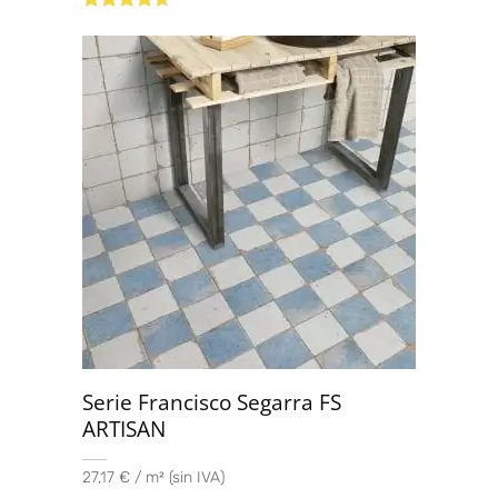
Valorado
con
4.50
de
5
Serie Francisco Segarra FS
ARTISAN
27,17 € / m² (sin IVA)