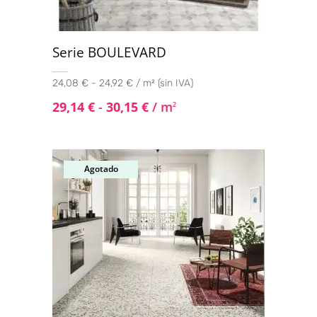
Serie BOULEVARD
24,08 € - 24,92 € / m² (sin IVA)
29,14
€
-
30,15
€
/ m
2
Agotado