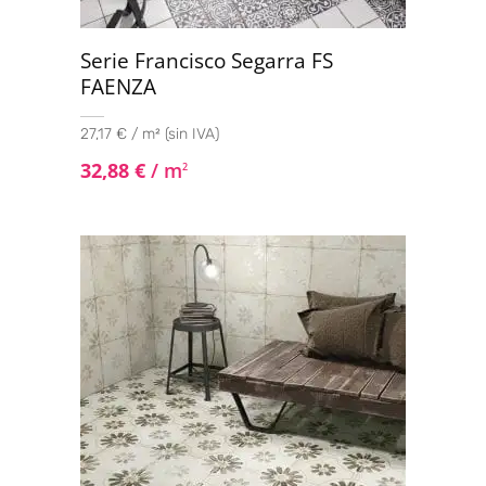
Serie Francisco Segarra FS
FAENZA
27,17 € / m² (sin IVA)
32,88
€
/ m
2