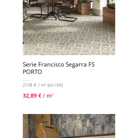
Serie Francisco Segarra FS
PORTO
27,18 € / m² (sin IVA)
32,89
€
/ m
2