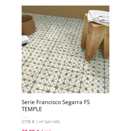
Valorado
con
4.80
de
5
Serie Francisco Segarra FS
TEMPLE
27,18 € / m² (sin IVA)
2