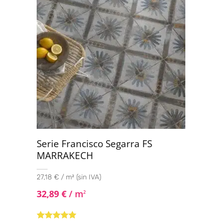
Serie Francisco Segarra FS
MARRAKECH
27,18 € / m² (sin IVA)
32,89
€
/ m
2