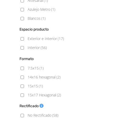
Artesanal
(1)
Azulejo Metro
(1)
Blancos
(1)
Cemento
(5)
Espacio producto
Decorado
(9)
Exterior e Interior
(17)
Geometrico
(4)
Interior
(56)
Hexagonal
(7)
Formato
Hidráulico
(64)
7.5x15
(1)
Mármol
(1)
14x16 hexagonal
(2)
Monocolor
(6)
15x15
(1)
Piedra
(3)
15x17 Hexagonal
(2)
Rústico
(38)
15x30
(1)
Rectificado
Vintage
(2)
20X20
(23)
No Rectificado
(58)