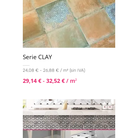
Serie CLAY
24,08 € - 26,88 € / m² (sin IVA)
29,14
€
-
32,52
€
/ m
2