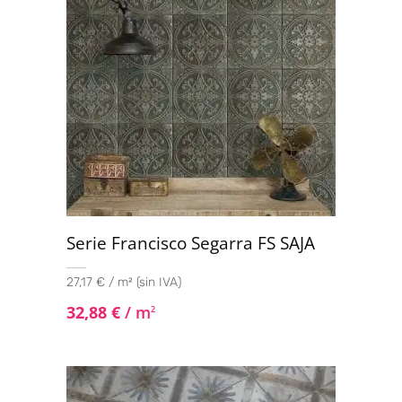
Serie Francisco Segarra FS SAJA
27,17 € / m² (sin IVA)
32,88
€
/ m
2