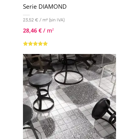
Serie DIAMOND
23,52 € / m² (sin IVA)
28,46
€
/ m
2
Valorado con
5.00
de 5