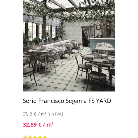
Serie Francisco Segarra FS YARD
27,18 € / m² (sin IVA)
32,89
€
/ m
2