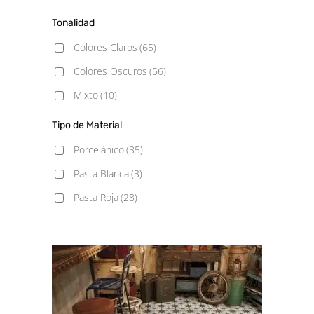
20x24
(3)
Tonalidad
22.3x22.3
(3)
Colores Claros
(65)
33x33
(9)
Colores Oscuros
(56)
45.2x45.2
(3)
Mixto
(10)
45x45
(23)
Tipo de Material
Porcelánico
(35)
Pasta Blanca
(3)
Pasta Roja
(28)