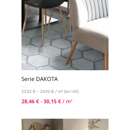
Serie DAKOTA
23,52 € - 24,92 € / m² (sin IVA)
28,46
€
-
30,15
€
/ m
2