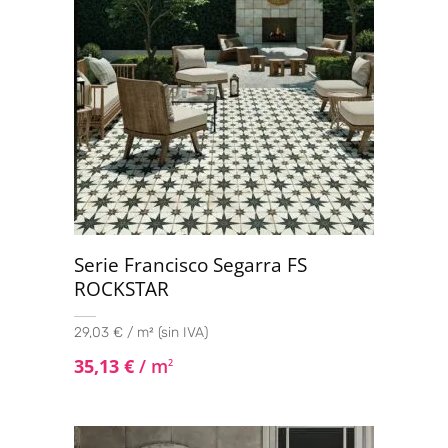
Serie Francisco Segarra FS
ROCKSTAR
29,03 € / m² (sin IVA)
35,13
€
/ m
2