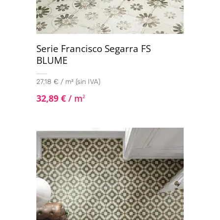
Serie Francisco Segarra FS
BLUME
27,18 € / m² (sin IVA)
32,89
€
/ m
2