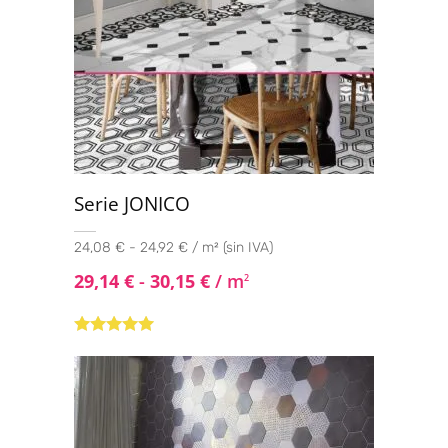
Serie JONICO
24,08 € - 24,92 € / m² (sin IVA)
29,14
€
-
30,15
€
/ m
2
Valorado con
5.00
de 5