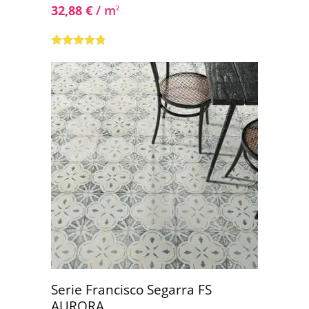
32,88
€
/ m
2
Valorado
con
4.63
de
5
Serie Francisco Segarra FS
AURORA