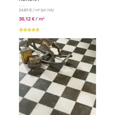
24,89 € / m² (sin IVA)
30,12
€
/ m
2
Valorado con
5.00
de 5