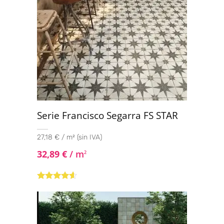
Serie Francisco Segarra FS STAR
27,18 € / m² (sin IVA)
32,89
€
/ m
2
Valorado
con
4.44
de 5