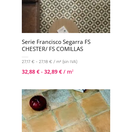
Serie Francisco Segarra FS
CHESTER/ FS COMILLAS
27,17 € - 27,18 € / m² (sin IVA)
32,88
€
-
32,89
€
/ m
2