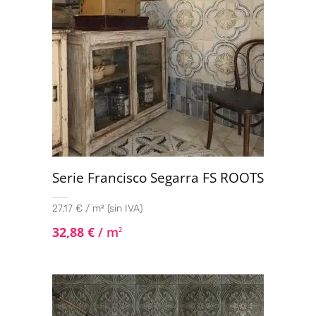
Serie Francisco Segarra FS ROOTS
27,17 € / m² (sin IVA)
32,88
€
/ m
2