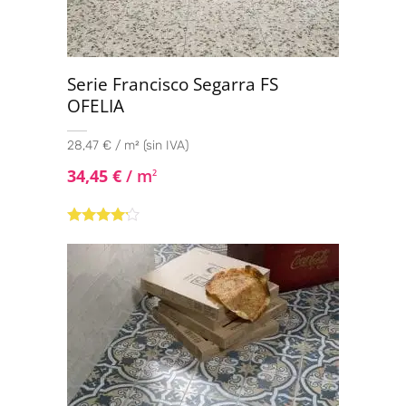
Serie Francisco Segarra FS
OFELIA
28,47 € / m² (sin IVA)
34,45
€
/ m
2
Valorado
con
4.00
de 5