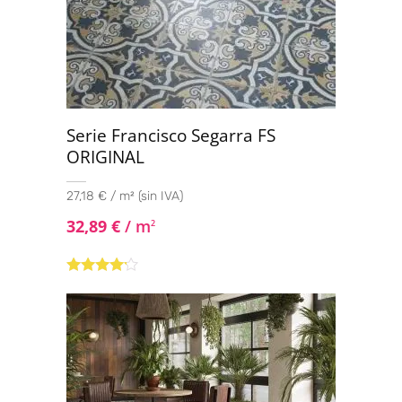
Serie Francisco Segarra FS
ORIGINAL
27,18 € / m² (sin IVA)
32,89
€
/ m
2
Valorado
con
4.00
de 5