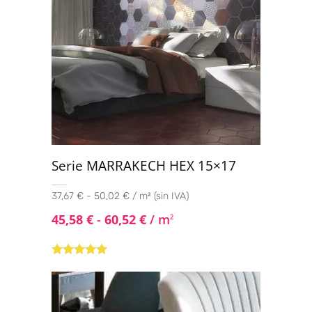
Serie MARRAKECH HEX 15×17
37,67 € - 50,02 € / m² (sin IVA)
45,58
€
-
60,52
€
/ m
2
Valorado con
5.00
de 5