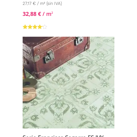
27,17 € / m² (sin IVA)
32,88
€
/ m
2
Valorado
con
4.00
de 5