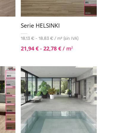
Serie HELSINKI
18,13 € - 18,83 € / m² (sin IVA)
21,94
€
-
22,78
€
/ m
2