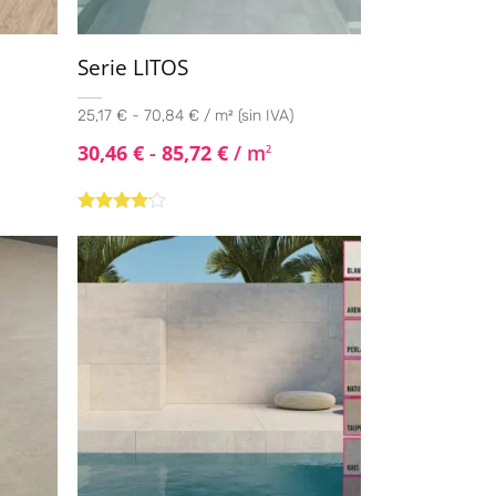
Serie LITOS
25,17 € - 70,84 € / m² (sin IVA)
30,46
€
-
85,72
€
/ m
2
Valorado
con
4.00
de 5