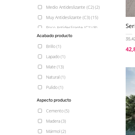
Medio Antideslizante (C2)
(2)
Muy Antideslizante (C3)
(15)
Ser
Poco Antideslizante (C1)
(8)
Acabado producto
35,4
Brillo
(1)
42,
Lapado
(1)
Mate
(13)
Natural
(1)
Pulido
(1)
Aspecto producto
Cemento
(5)
Madera
(3)
Mármol
(2)