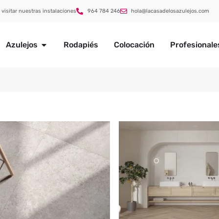
 visitar nuestras instalaciones
964 784 246
hola@lacasadelosazulejos.com
Azulejos
Rodapiés
Colocación
Profesionale