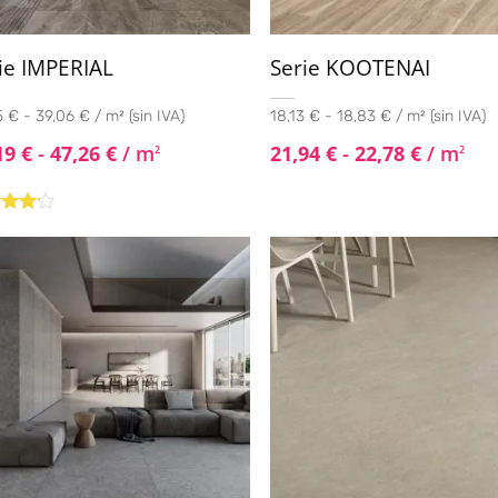
ie IMPERIAL
Serie KOOTENAI
 € - 39,06 € / m² (sin IVA)
18,13 € - 18,83 € / m² (sin IVA)
19
€
-
47,26
€
/ m
21,94
€
-
22,78
€
/ m
2
2
rado
4.00