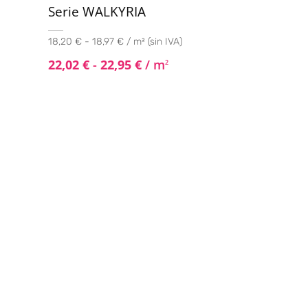
Serie WALKYRIA
18,20 € - 18,97 € / m² (sin IVA)
22,02
€
-
22,95
€
/ m
2