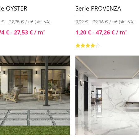
ie OYSTER
Serie PROVENZA
 € - 22,75 € / m² (sin IVA)
0,99 € - 39,06 € / m² (sin IVA)
74
€
-
27,53
€
/ m
1,20
€
-
47,26
€
/ m
2
2
Valorado
con
4.00
de 5