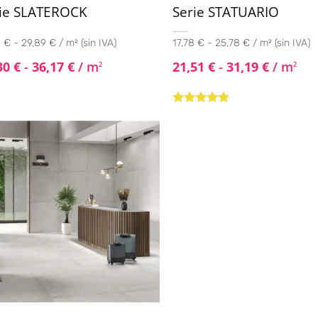
ie SLATEROCK
Serie STATUARIO
 € - 29,89 € / m² (sin IVA)
17,78 € - 25,78 € / m² (sin IVA)
30
€
-
36,17
€
/ m
21,51
€
-
31,19
€
/ m
2
2
Valorado
con
4.73
de
5