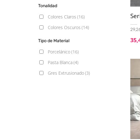
30x90
(1)
Tonalidad
32x90
(1)
Se
Colores Claros
(16)
33.3x90
(1)
Colores Oscuros
(14)
29,26
33.3x100
(1)
35,
Tipo de Material
33.3x100 Decor
(1)
Porcelánico
(16)
33x16,25
(1)
Pasta Blanca
(4)
33x33
(1)
Gres Extrusionado
(3)
33x66.5
(2)
40x120
(1)
45x45
(1)
50x100
(3)
60.8x60.8
(1)
60x60
(10)
60x60 - 20mm
(1)