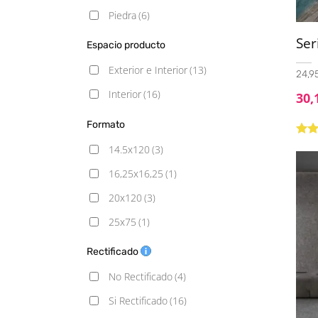
Piedra
(6)
Ser
Espacio producto
Exterior e Interior
(13)
24,95
Interior
(16)
30,
Formato
Valo
14.5x120
(3)
con
de 5
16,25x16,25
(1)
20x120
(3)
25x75
(1)
29x90
(1)
Rectificado
30.3x61.3
(1)
No Rectificado
(4)
30x60
(4)
Si Rectificado
(16)