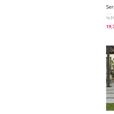
Ser
60x90 - 20mm
(1)
60x120
(13)
16,31
75x75
(2)
19,
90x90
(5)
100x100
(5)
100x100 (20mm)
(3)
120x120
(1)