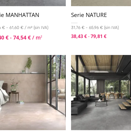
rie MANHATTAN
Serie NATURE
 € - 61,60 € / m² (sin IVA)
31,76 € - 65,96 € (sin IVA)
38,43
€
-
79,81
€
40
€
-
74,54
€
/ m
2