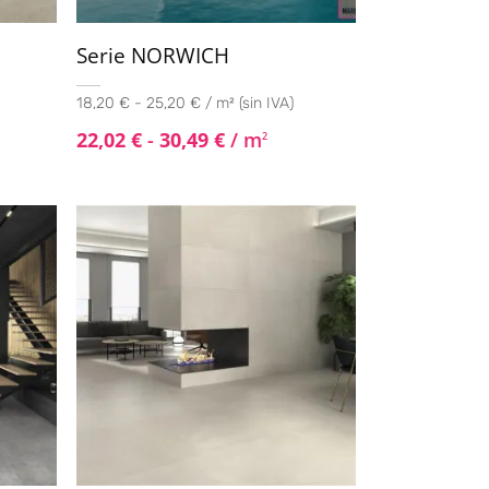
Serie NORWICH
18,20 € - 25,20 € / m² (sin IVA)
22,02
€
-
30,49
€
/ m
2