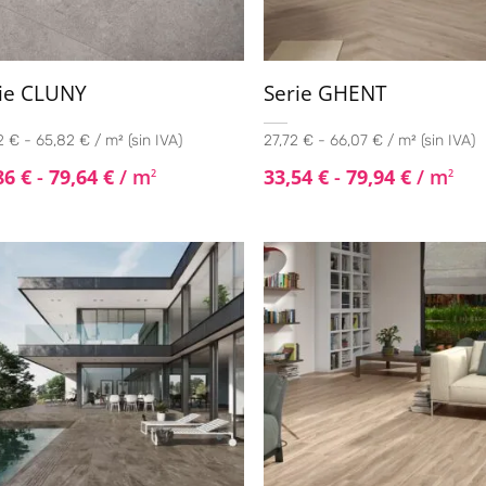
ie CLUNY
Serie GHENT
2 € - 65,82 € / m² (sin IVA)
27,72 € - 66,07 € / m² (sin IVA)
86
€
-
79,64
€
/ m
33,54
€
-
79,94
€
/ m
2
2