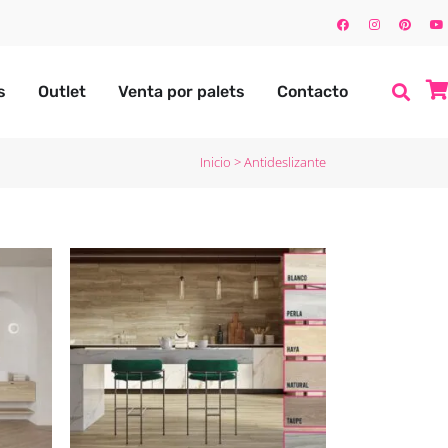
s
Outlet
Venta por palets
Contacto
Inicio
>
Antideslizante