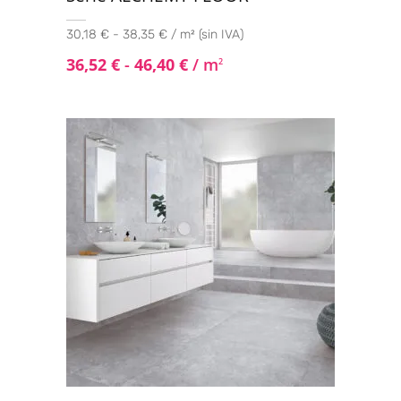
30,18 € - 38,35 € / m² (sin IVA)
36,52
€
-
46,40
€
/ m
2