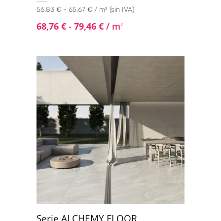
56,83 € - 65,67 € / m² (sin IVA)
68,76
€
-
79,46
€
/ m
2
Serie ALCHEMY FLOOR