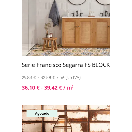
Serie Francisco Segarra FS BLOCK
29,83 € - 32,58 € / m² (sin IVA)
36,10
€
-
39,42
€
/ m
2
Agotado