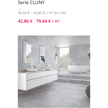
Serie CLUNY
35,42 € - 65,82 € / m² (sin IVA)
42,86
€
-
79,64
€
/ m
2