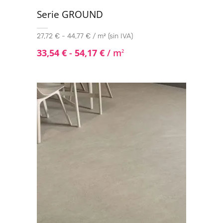
Serie GROUND
27,72 € - 44,77 € / m² (sin IVA)
33,54
€
-
54,17
€
/ m
2