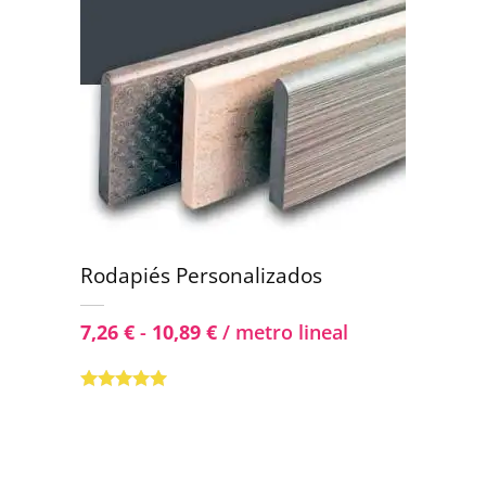
Rodapiés Personalizados
7,26
€
-
10,89
€
/ metro lineal
Valorado con
5.00
de 5