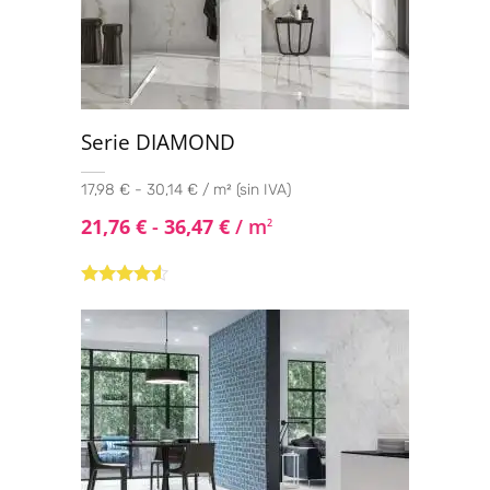
Serie DIAMOND
17,98 € - 30,14 € / m² (sin IVA)
21,76
€
-
36,47
€
/ m
2
Valorado
con
4.40
de 5