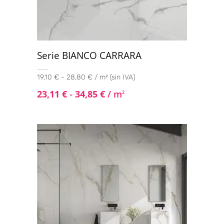
Serie BIANCO CARRARA
19,10 € - 28,80 € / m² (sin IVA)
23,11
€
-
34,85
€
/ m
2