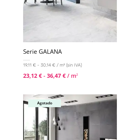
Serie GALANA
19,11 € - 30,14 € / m² (sin IVA)
23,12
€
-
36,47
€
/ m
2
Agotado
Oferta