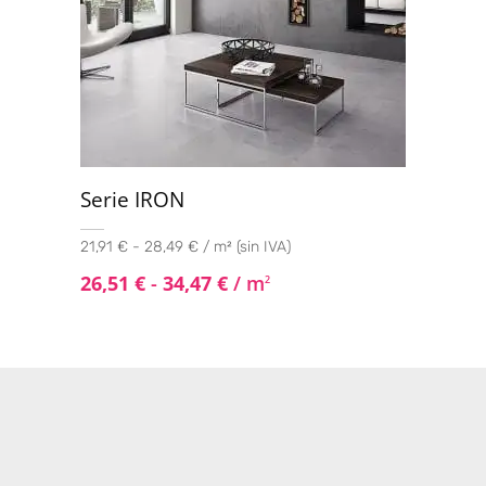
Serie IRON
21,91 € - 28,49 € / m² (sin IVA)
26,51
€
-
34,47
€
/ m
2