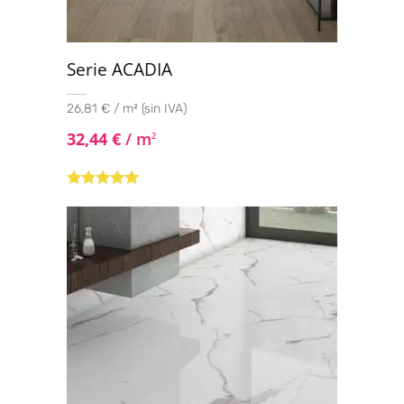
Serie ACADIA
26,81 € / m² (sin IVA)
32,44
€
/ m
2
Valorado con
5.00
de 5