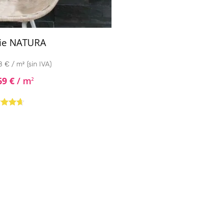
ie NATURA
 € / m² (sin IVA)
69
€
/ m
2
rado
4.50
de