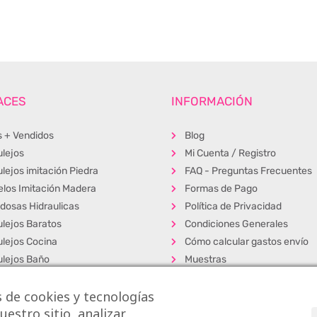
ACES
INFORMACIÓN
s + Vendidos
Blog
ulejos
Mi Cuenta / Registro
lejos imitación Piedra
FAQ - Preguntas Frecuentes
elos Imitación Madera
Formas de Pago
ldosas Hidraulicas
Política de Privacidad
ulejos Baratos
Condiciones Generales
ulejos Cocina
Cómo calcular gastos envío
ulejos Baño
Muestras
dosas Exterior
Alta Profesionales
 de cookies y tecnologías
elos Porcelánicos
Exposición y venta
estro sitio, analizar
los Vinílicos