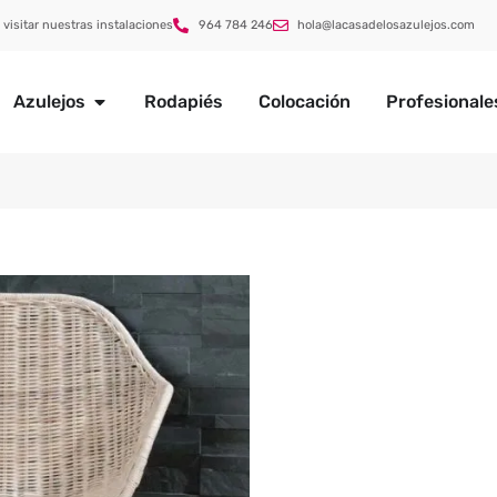
 visitar nuestras instalaciones
964 784 246
hola@lacasadelosazulejos.com
Azulejos
Rodapiés
Colocación
Profesionale