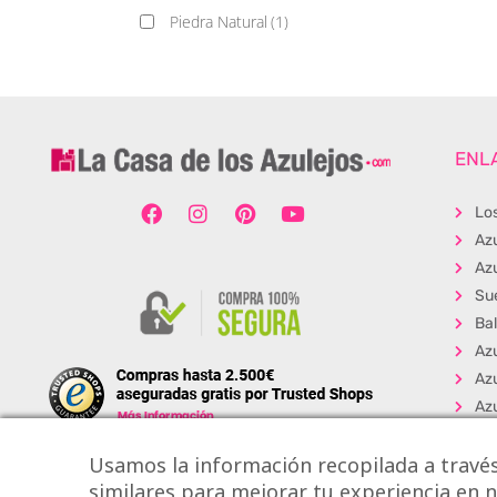
Piedra Natural
(1)
ENL
Lo
Az
Azu
Su
Ba
Az
Az
Az
Bal
Usamos la información recopilada a través
Su
similares para mejorar tu experiencia en nu
Sue