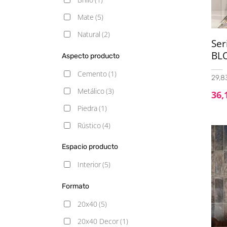
Mate
(5)
Natural
(2)
Ser
BL
Aspecto producto
Cemento
(1)
29,8
Metálico
(3)
36,
Piedra
(1)
Rústico
(4)
Espacio producto
Interior
(5)
Formato
20x40
(5)
20x40 Decor
(1)