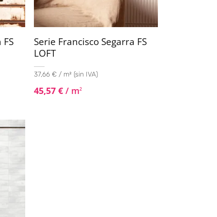
a FS
Serie Francisco Segarra FS
LOFT
37,66 € / m² (sin IVA)
45,57
€
/ m
2