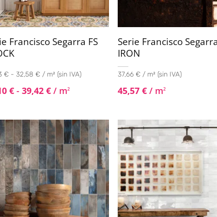
ie Francisco Segarra FS
Serie Francisco Segarr
OCK
IRON
3 € - 32,58 € / m² (sin IVA)
37,66 € / m² (sin IVA)
10
€
-
39,42
€
/ m
45,57
€
/ m
2
2