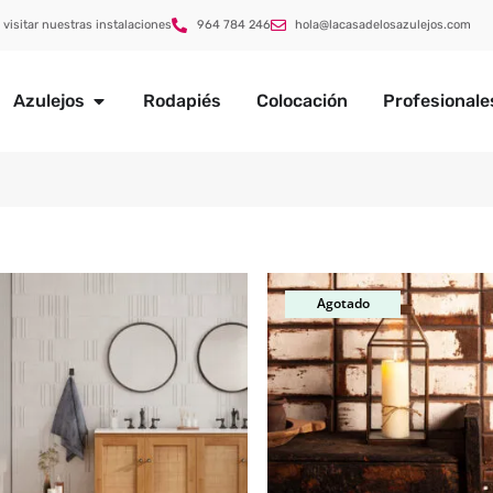
 visitar nuestras instalaciones
964 784 246
hola@lacasadelosazulejos.com
Azulejos
Rodapiés
Colocación
Profesionale
Agotado