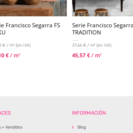
ie Francisco Segarra FS
Serie Francisco Segarr
KU
TRADITION
 € / m² (sin IVA)
37,66 € / m² (sin IVA)
10
€
/ m
45,57
€
/ m
2
2
ACES
INFORMACIÓN
s + Vendidos
Blog