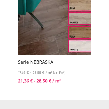
Serie NEBRASKA
17,65 € - 23,55 € / m² (sin IVA)
21,36
€
-
28,50
€
/ m
2