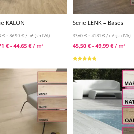
ie KALON
Serie LENK – Bases
 € - 36,90 € / m² (sin IVA)
37,60 € - 41,31 € / m² (sin IVA)
71
€
-
44,65
€
/ m
45,50
€
-
49,99
€
/ m
2
2
Valorado con
5.00
de 5