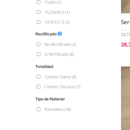
15x90
(1)
16,25x66,5
(1)
Ser
19.5x121.5
(2)
20x120
(3)
Rectificado
23,73
22.5x90
(1)
28,
No Rectificado
(2)
24x151
(2)
Si Rectificado
(8)
25x150
(6)
Tonalidad
30x180
(2)
Colores Claros
(8)
Colores Oscuros
(7)
Tipo de Material
Porcelánico
(8)