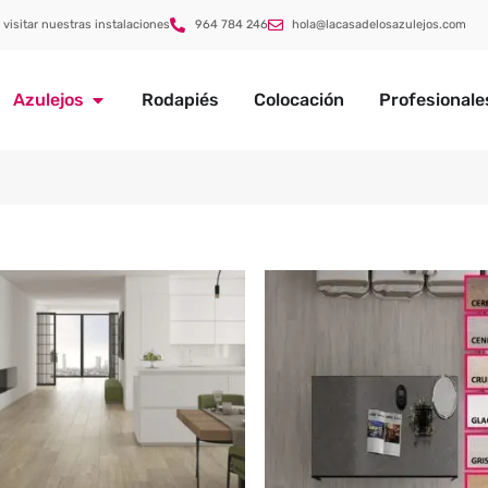
 visitar nuestras instalaciones
964 784 246
hola@lacasadelosazulejos.com
Azulejos
Rodapiés
Colocación
Profesionale