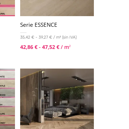
Serie ESSENCE
35,42 € - 39,27 € / m² (sin IVA)
42,86
€
-
47,52
€
/ m
2