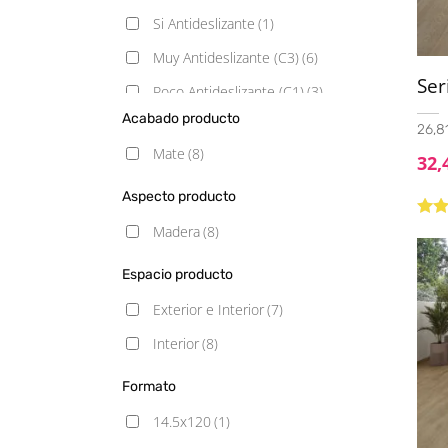
Si Antideslizante
(1)
Muy Antideslizante (C3)
(6)
Ser
Poco Antideslizante (C1)
(3)
Acabado producto
26,81
Mate
(8)
32,
Aspecto producto
Valo
Madera
(8)
5.00
Espacio producto
Exterior e Interior
(7)
Interior
(8)
Formato
14.5x120
(1)