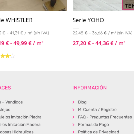
ie WHISTLER
Serie YOHO
 € - 41,31 € / m² (sin IVA)
22,48 € - 36,66 € / m² (sin IVA)
19
€
-
49,99
€
/ m
27,20
€
-
44,36
€
/ m
2
2
rado
4.00
ACES
INFORMACIÓN
s + Vendidos
Blog
ulejos
Mi Cuenta / Registro
lejos imitación Piedra
FAQ - Preguntas Frecuentes
elos Imitación Madera
Formas de Pago
ldosas Hidraulicas
Política de Privacidad