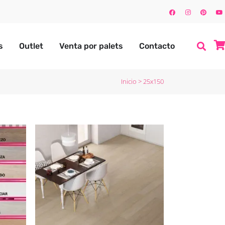
s
Outlet
Venta por palets
Contacto
Inicio
>
25x150