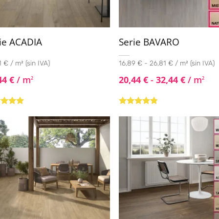
ie ACADIA
Serie BAVARO
 € / m² (sin IVA)
16,89 € - 26,81 € / m² (sin IVA)
44
€
/ m
20,44
€
-
32,44
€
/ m
2
2
rado con
Valorado
de 5
con
4.67
de
5