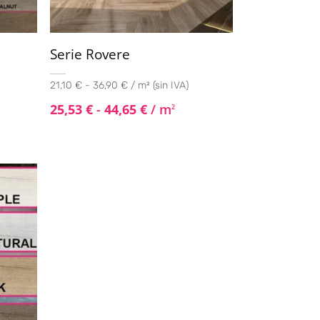
Serie Rovere
21,10 € - 36,90 € / m² (sin IVA)
25,53
€
-
44,65
€
/ m
2