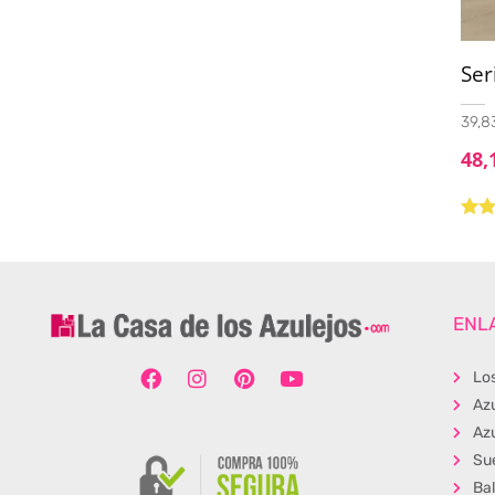
Ser
39,83
48,
Valo
con
de 5
ENL
Lo
Az
Azu
Su
Ba