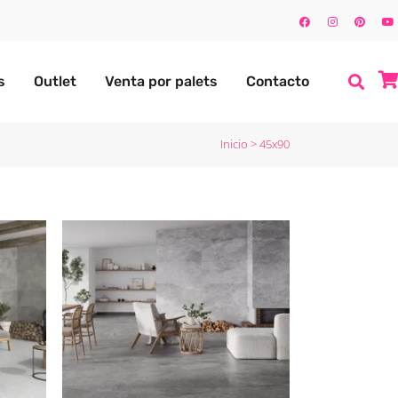
s
Outlet
Venta por palets
Contacto
Inicio
>
45x90