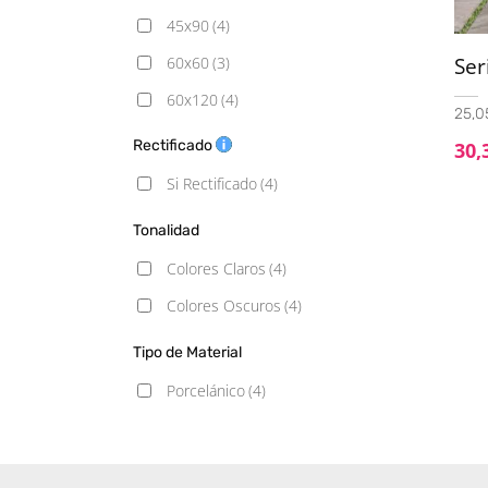
45x90
(4)
60x60
(3)
Se
60x120
(4)
25,0
90x90
(2)
Rectificado
30,
120x120
(1)
Si Rectificado
(4)
Tonalidad
Colores Claros
(4)
Colores Oscuros
(4)
Tipo de Material
Porcelánico
(4)