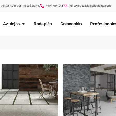
 visitar nuestras instalaciones
964 784 246
hola@lacasadelosazulejos.com
Azulejos
Rodapiés
Colocación
Profesionale