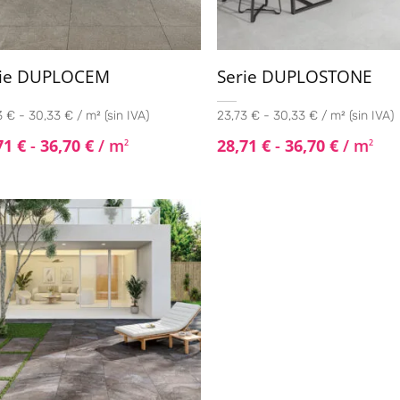
rie DUPLOCEM
Serie DUPLOSTONE
 € - 30,33 € / m² (sin IVA)
23,73 € - 30,33 € / m² (sin IVA)
71
€
-
36,70
€
/ m
28,71
€
-
36,70
€
/ m
2
2