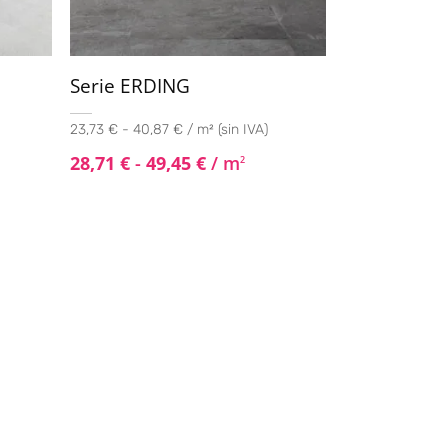
Serie ERDING
23,73 € - 40,87 € / m² (sin IVA)
28,71
€
-
49,45
€
/ m
2