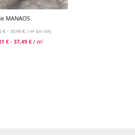
rie MANAOS
5 € - 30,98 € / m² (sin IVA)
31
€
-
37,49
€
/ m
2