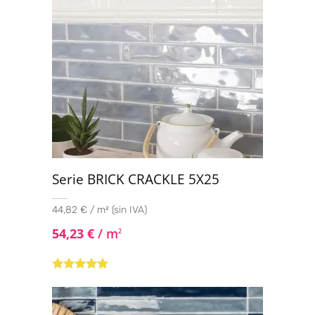
Serie BRICK CRACKLE 5X25
44,82 € / m² (sin IVA)
54,23
€
/ m
2
Valorado con
5.00
de 5