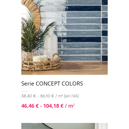
Serie CONCEPT COLORS
38,40 € - 86,10 € / m² (sin IVA)
46,46
€
-
104,18
€
/ m
2