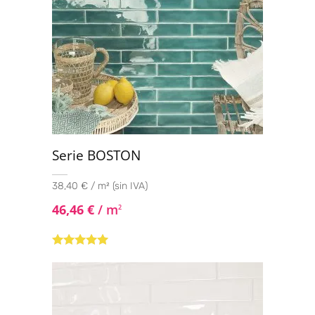
Serie BOSTON
38,40 € / m² (sin IVA)
46,46
€
/ m
2
Valorado con
5.00
de 5