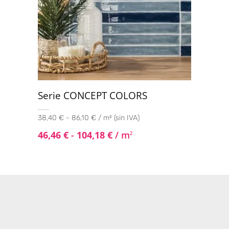
Serie CONCEPT COLORS
38,40 € - 86,10 € / m² (sin IVA)
46,46
€
-
104,18
€
/ m
2