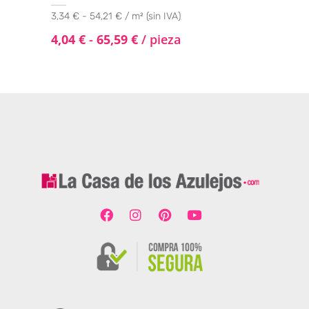
3,34 € - 54,21 € / m² (sin IVA)
4,04
€
-
65,59
€
/ pieza