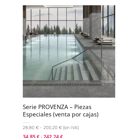
Valorado
con
4.00
de 5
Serie PROVENZA – Piezas
Especiales (venta por cajas)
28,80 € - 200,20 € (sin IVA)
34,85
€
-
242,24
€