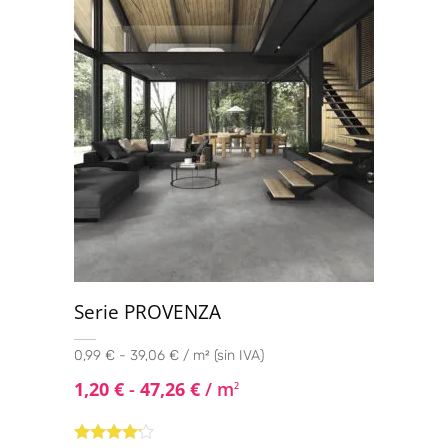
Serie PROVENZA
0,99 € - 39,06 € / m² (sin IVA)
1,20
€
-
47,26
€
/ m
2