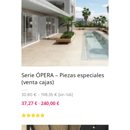
Serie ÓPERA – Piezas especiales
(venta cajas)
30,80 € - 198,35 € (sin IVA)
37,27
€
-
240,00
€
Valorado con
5.00
de 5