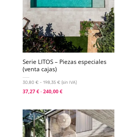
Serie LITOS – Piezas especiales
(venta cajas)
30,80 € - 198,35 € (sin IVA)
37,27
€
-
240,00
€