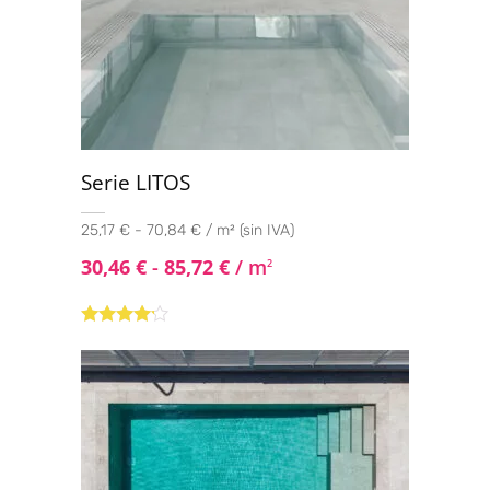
Serie LITOS
25,17 € - 70,84 € / m² (sin IVA)
30,46
€
-
85,72
€
/ m
2
Valorado
con
4.00
de 5