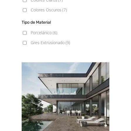
100x100
(1)
Colores Oscuros
(7)
Tipo de Material
Porcelánico
(6)
Gres Extrusionado
(9)