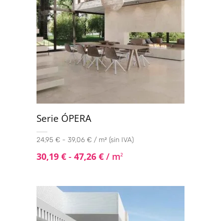
Serie ÓPERA
24,95 € - 39,06 € / m² (sin IVA)
30,19
€
-
47,26
€
/ m
2