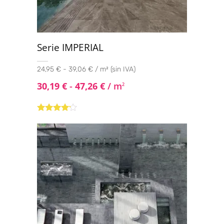
Serie IMPERIAL
24,95 € - 39,06 € / m² (sin IVA)
30,19
€
-
47,26
€
/ m
2
Valorado
con
4.00
de 5