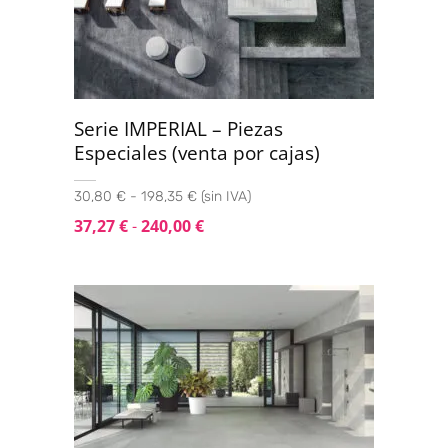
Serie IMPERIAL – Piezas
Especiales (venta por cajas)
30,80 € - 198,35 € (sin IVA)
37,27
€
-
240,00
€