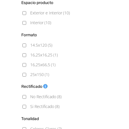
Espacio producto
Exterior e Interior
(10)
Interior
(10)
Formato
14.5x120
(5)
16,25x16,25
(1)
16,25x66,5
(1)
25x150
(1)
33x16,25
(1)
Rectificado
33x33
(1)
No Rectificado
(8)
33x66.5
(3)
Si Rectificado
(8)
60x60
(1)
Tonalidad
60x120
(4)
Colores Claros
(7)