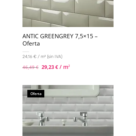
ANTIC GREENGREY 7,5×15 –
Oferta
24,16 € / m² (sin IVA)
/ m
29,23
€
2
46,49
€
Oferta