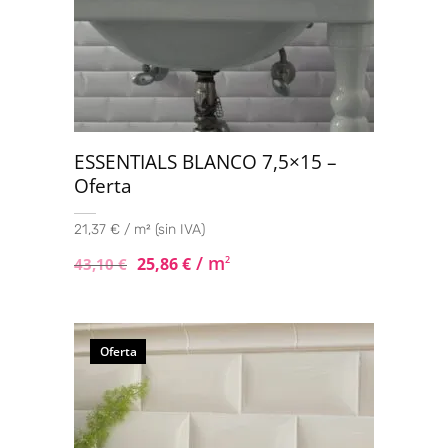
ESSENTIALS BLANCO 7,5×15 –
Oferta
21,37 € / m² (sin IVA)
/ m
25,86
€
2
43,10
€
Oferta