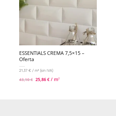
ESSENTIALS CREMA 7,5×15 –
Oferta
21,37 € / m² (sin IVA)
/ m
25,86
€
2
43,10
€