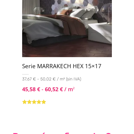
Serie MARRAKECH HEX 15×17
37,67 € - 50,02 € / m² (sin IVA)
45,58
€
-
60,52
€
/ m
2
Valorado con
5.00
de 5