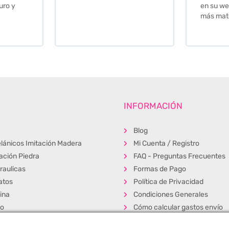
en su web cuando necesite
más material .
INFORMACIÓN
Blog
lánicos Imitación Madera
Mi Cuenta / Registro
tación Piedra
FAQ - Preguntas Frecuentes
raulicas
Formas de Pago
atos
Política de Privacidad
ina
Condiciones Generales
ño
Cómo calcular gastos envío
erior
Muestras