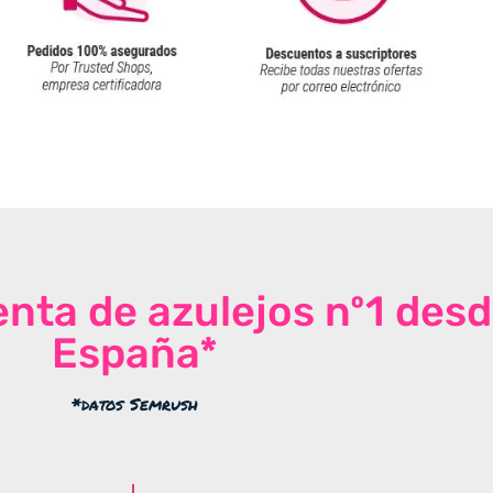
venta de azulejos nº1 des
España*
*datos Semrush