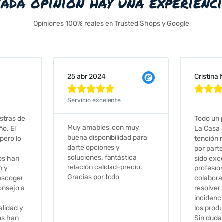
cada opinión hay una experienc
Opiniones 100% reales en Trusted Shops y Google
Cristina Martin Serrano
Van







nte
Todo un placer comprar en
Exce
 con muy
La Casa de los Azulejos. La
muy
ilidad para
tención recibida, sobretodo
sus 
s y
por parte de Stephanie, ha
rec
ntástica
sido excepcional. Serios,
ad-precio.
profesionales,
odo
colaboradores para
resolver cualquier
incidencia y la calidad de
los productos muy buena.
Sin duda volveré a comprar