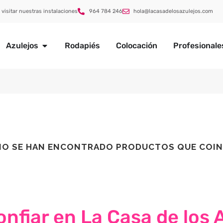
 visitar nuestras instalaciones
964 784 246
hola@lacasadelosazulejos.com
Azulejos
Rodapiés
Colocación
Profesionale
NO SE HAN ENCONTRADO PRODUCTOS QUE COIN
nfiar en La Casa de los 