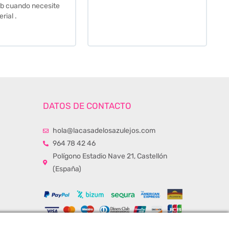
momento de la entrega.
Los recomiendo sin lugar a
duda.
DATOS DE CONTACTO
hola@lacasadelosazulejos.com
964 78 42 46
Polígono Estadio Nave 21, Castellón
(España)