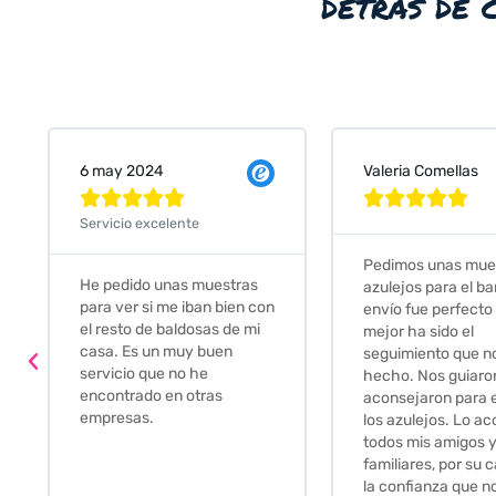
detrás de 
Valeria Comellas
25 abr 2024









Servicio excele
Pedimos unas muestras de
s
Muy amables,
azulejos para el baño. El
 con
buena disponib
envío fue perfecto pero lo
mi
darte opcione
mejor ha sido el
soluciones. fa
seguimiento que nos han
relación calid
hecho. Nos guiaron y
Gracias por t
aconsejaron para escoger
los azulejos. Lo aconsejo a
todos mis amigos y
familiares, por su calidad y
la confianza que nos han