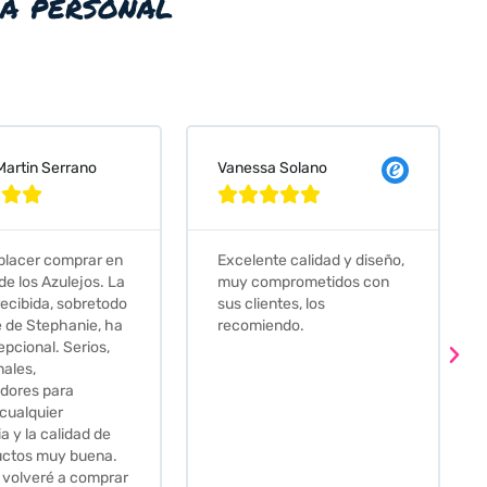
ia personal
essa Solano
Judit Bonet Pardell









lente calidad y diseño,
Que decir, si teneis que
 comprometidos con
comprar alguna baldosa
clientes, los
este és el sitio indicado! Yo
omiendo.
pedi una muestra y me
llego muy rapidoy super
bien envasada. Luego
procedí a pedirlas todas y
me lo pusieron muy facil.
Hasta el transportista me
llamo varias veces para
tenerlo todo listo en el