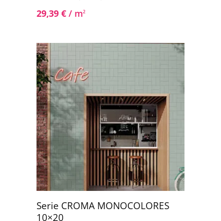
29,39
€
/ m
2
Serie CROMA MONOCOLORES
10×20