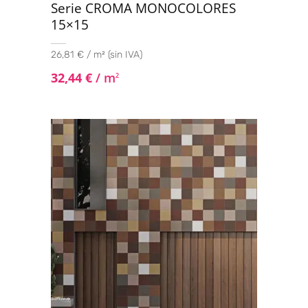
Serie CROMA MONOCOLORES
15×15
26,81 € / m² (sin IVA)
32,44
€
/ m
2