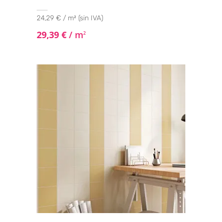
24,29 € / m² (sin IVA)
29,39
€
/ m
2