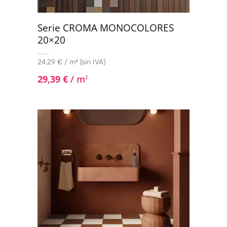
Serie CROMA MONOCOLORES
20×20
24,29 € / m² (sin IVA)
29,39
€
/ m
2