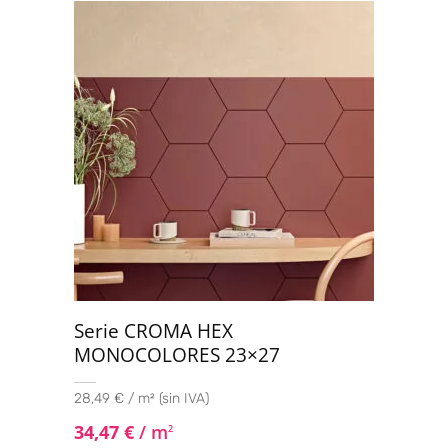
Serie CROMA HEX
MONOCOLORES 23×27
28,49 € / m² (sin IVA)
34,47
€
/ m
2