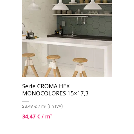
Serie CROMA HEX
MONOCOLORES 15×17,3
28,49 € / m² (sin IVA)
34,47
€
/ m
2