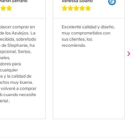
 Solano
Judit Bonet Pardell








e calidad y diseño,
Que decir, si teneis que
prometidos con
comprar alguna baldosa
tes, los
este és el sitio indicado! Yo
ndo.
pedi una muestra y me
llego muy rapidoy super
bien envasada. Luego
procedí a pedirlas todas y
me lo pusieron muy facil.
Hasta el transportista me
llamo varias veces para
tenerlo todo listo en el
momento de la entrega.
Los recomiendo sin lugar a
duda.