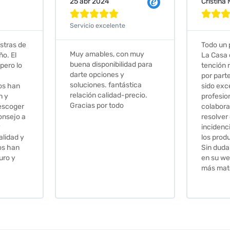
Cristina Martin Serrano
Vanessa







Todo un placer comprar en
Excelent
 muy
La Casa de los Azulejos. La
muy com
ad para
tención recibida, sobretodo
sus clien
por parte de Stephanie, ha
recomie
tica
sido excepcional. Serios,
ecio.
profesionales,
colaboradores para
resolver cualquier
incidencia y la calidad de
los productos muy buena.
Sin duda volveré a comprar
en su web cuando necesite
más material .