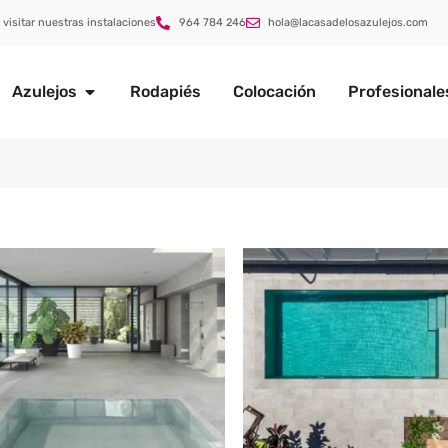
 visitar nuestras instalaciones
964 784 246
hola@lacasadelosazulejos.com
Azulejos
Rodapiés
Colocación
Profesionale