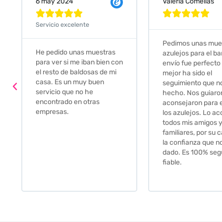
Valeria Comellas
25 abr 2024










Servicio excelente
Pedimos unas muestras de
Muy amables, con
azulejos para el baño. El
buena disponibilid
envío fue perfecto pero lo
darte opciones y
mejor ha sido el
soluciones. fantás
seguimiento que nos han
relación calidad-pr
hecho. Nos guiaron y
Gracias por todo
aconsejaron para escoger
los azulejos. Lo aconsejo a
todos mis amigos y
familiares, por su calidad y
la confianza que nos han
dado. Es 100% seguro y
fiable.