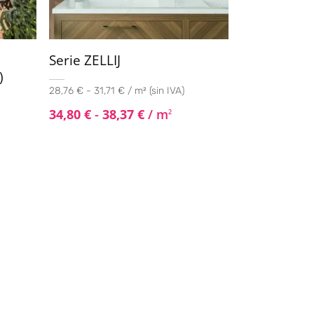
Serie ZELLIJ
)
28,76 € - 31,71 € / m² (sin IVA)
34,80
€
-
38,37
€
/ m
2