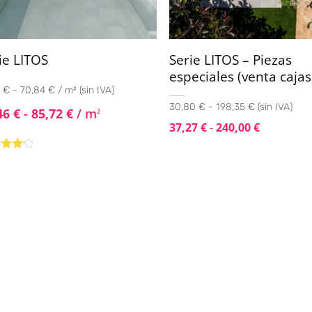
ie LITOS
Serie LITOS – Piezas
especiales (venta cajas
 € - 70,84 € / m² (sin IVA)
30,80 € - 198,35 € (sin IVA)
46
€
-
85,72
€
/ m
2
37,27
€
-
240,00
€
rado
4.00