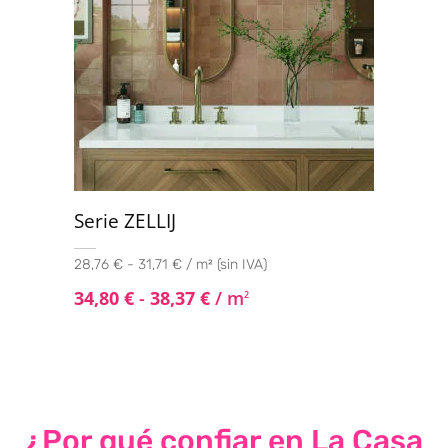
Serie ZELLIJ
28,76 € - 31,71 € / m² (sin IVA)
34,80
€
-
38,37
€
/ m
2
¿Por qué confiar en La Casa