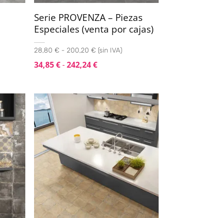
Serie PROVENZA – Piezas
Especiales (venta por cajas)
28,80 € - 200,20 € (sin IVA)
34,85
€
-
242,24
€