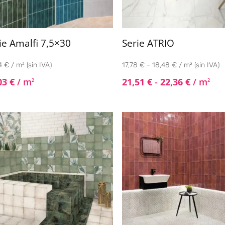
ie Amalfi 7,5×30
Serie ATRIO
 € / m² (sin IVA)
17,78 € - 18,48 € / m² (sin IVA)
03
€
/ m
21,51
€
-
22,36
€
/ m
2
2