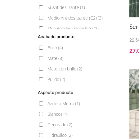
Si Antideslizante
(1)
Medio Antideslizante (C2)
(3)
Ser
Muy Antideslizante (C3)
(2)
Acabado producto
Poco Antideslizante (C1)
(2)
22,34
Brillo
(4)
27,
Mate
(8)
Mate con brillo
(2)
Pulido
(2)
Aspecto producto
Azulejo Metro
(1)
Blancos
(1)
Decorado
(2)
Hidráulico
(2)