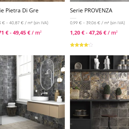
ie Pietra Di Gre
Serie PROVENZA
 € - 40,87 € / m² (sin IVA)
0,99 € - 39,06 € / m² (sin IVA)
71
€
-
49,45
€
/ m
1,20
€
-
47,26
€
/ m
2
2
Valorado
con
4.00
de 5