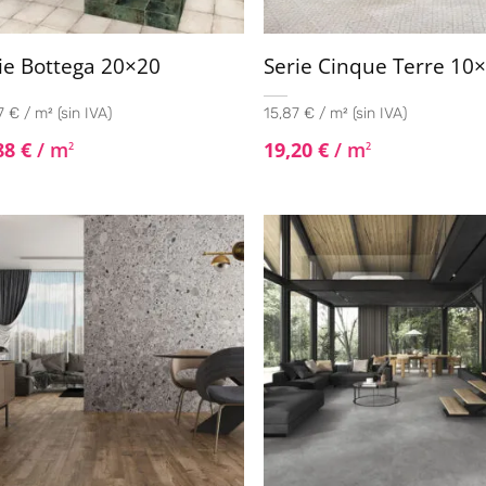
ie Bottega 20×20
Serie Cinque Terre 10
 € / m² (sin IVA)
15,87 € / m² (sin IVA)
88
€
/ m
19,20
€
/ m
2
2