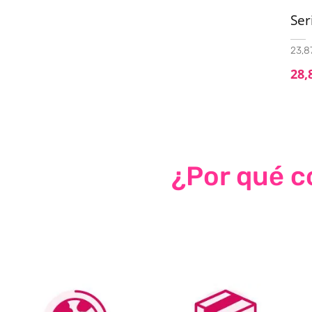
Ser
23,87
28,
¿Por qué co