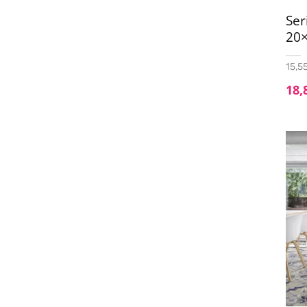
Ser
20
15,55
18,