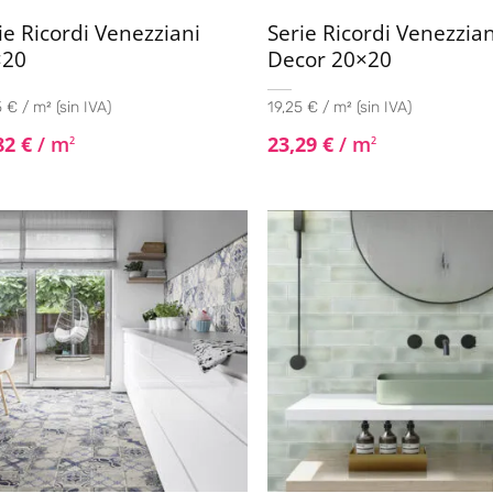
ie Ricordi Venezziani
Serie Ricordi Venezzian
×20
Decor 20×20
 € / m² (sin IVA)
19,25 € / m² (sin IVA)
82
€
/ m
23,29
€
/ m
2
2