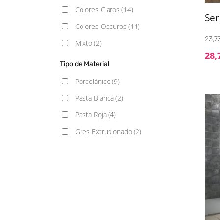
33x16,25
(1)
Colores Claros
(14)
Ser
33x33
(1)
Colores Oscuros
(11)
60x60
(2)
23,73
Mixto
(2)
60x120
(4)
28,
Tipo de Material
120x120
(1)
Porcelánico
(9)
Pasta Blanca
(2)
Pasta Roja
(4)
Gres Extrusionado
(2)