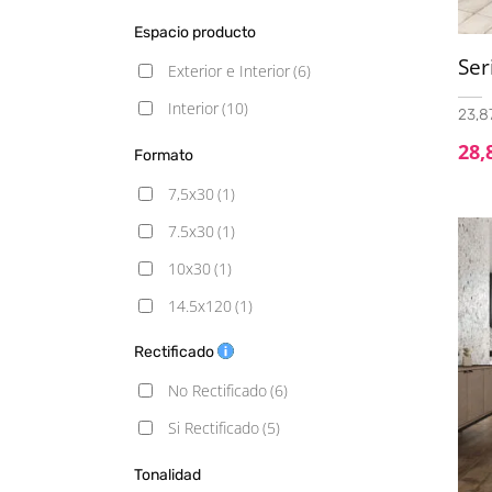
Mármol
(2)
Espacio producto
Monocolor
(2)
Ser
Exterior e Interior
(6)
Piedra
(6)
Interior
(10)
23,87
Rústico
(4)
28,
Formato
Vintage
(3)
7,5x30
(1)
7.5x30
(1)
10x30
(1)
14.5x120
(1)
16,25x16,25
(1)
Rectificado
20X20
(6)
No Rectificado
(6)
30x60
(1)
Si Rectificado
(5)
33.3x100
(1)
Tonalidad