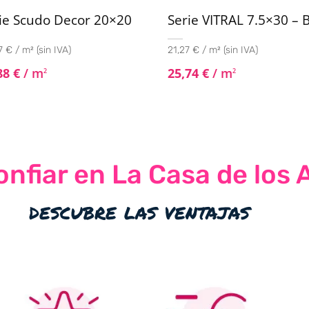
ie Scudo Decor 20×20
Serie VITRAL 7.5×30 – B
 € / m² (sin IVA)
21,27 € / m² (sin IVA)
88
€
/ m
25,74
€
/ m
2
2
nfiar en La Casa de los 
descubre las ventajas