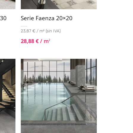
×30
Serie Faenza 20×20
23,87 € / m² (sin IVA)
28,88
€
/ m
2