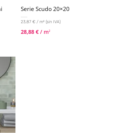
i
Serie Scudo 20×20
23,87 € / m² (sin IVA)
28,88
€
/ m
2