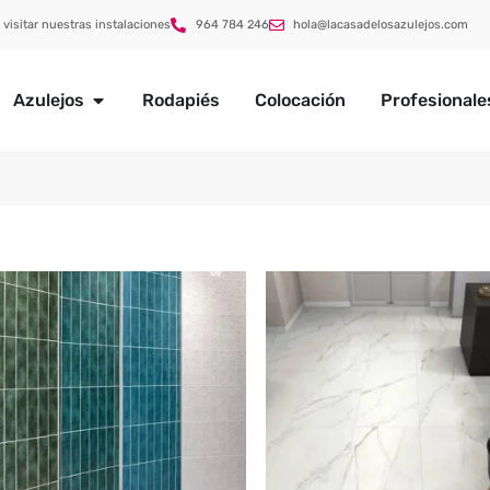
 visitar nuestras instalaciones
964 784 246
hola@lacasadelosazulejos.com
Azulejos
Rodapiés
Colocación
Profesionale