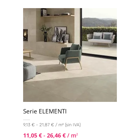
Serie ELEMENTI
9,13 € - 21,87 € / m² (sin IVA)
11,05
€
-
26,46
€
/ m
2