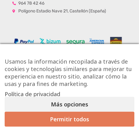
964 78 42 46
Polígono Estadio Nave 21, Castellón (España)
Usamos la información recopilada a través de
cookies y tecnologías similares para mejorar tu
experiencia en nuestro sitio, analizar cómo la
usas y para fines de marketing.
Política de privacidad
Copyright © Onlytiles S.L.
Más opciones
La Casa de los Azulejos ®
Permitir todos
Mis preferencias de consentimiento
Diseño Web
Aviso Legal