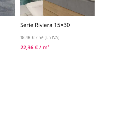
Serie Riviera 15×30
18,48 € / m² (sin IVA)
22,36
€
/ m
2