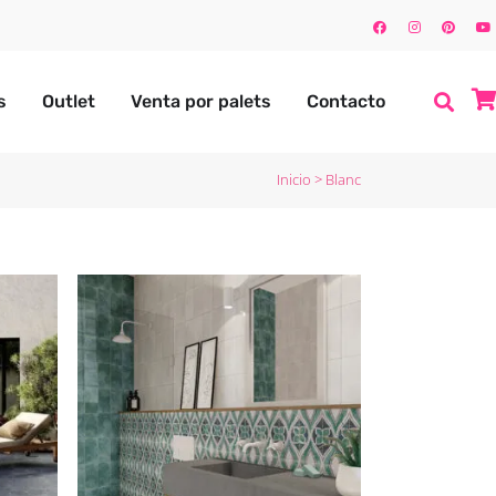
s
Outlet
Venta por palets
Contacto
Inicio
>
Blanc