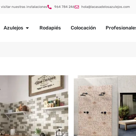
 visitar nuestras instalaciones
964 784 246
hola@lacasadelosazulejos.com
Azulejos
Rodapiés
Colocación
Profesionale