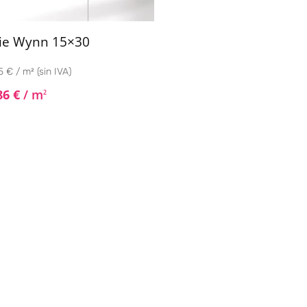
ie Wynn 15×30
 € / m² (sin IVA)
86
€
/ m
2