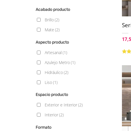
Acabado producto
Brillo
(2)
Se
Mate
(2)
17,
Aspecto producto
Artesanal
(1)
Valo
Azulejo Metro
(1)
con
de 5
Hidráulico
(2)
Liso
(1)
Monocolor
(1)
Espacio producto
Piedra
(1)
Exterior e Interior
(2)
Interior
(2)
Formato