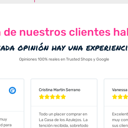
n de nuestros clientes ha
cada opinión hay una experienc
Opiniones 100% reales en Trusted Shops y Google
Cristina Martin Serrano
Vanessa







Todo un placer comprar en
Excelent
 muy
La Casa de los Azulejos. La
muy com
ad para
tención recibida, sobretodo
sus clien