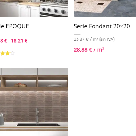
rie EPOQUE
Serie Fondant 20×20
23,87 € / m² (sin IVA)
58
€
-
18,21
€
28,88
€
/ m
2
rado
4.00