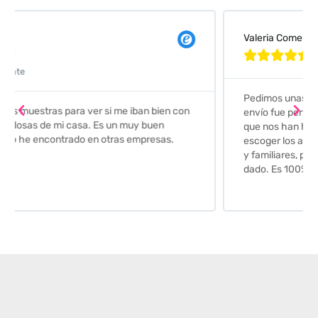
Valeria Comellas





Pedimos unas muestras de azulejos para el baño. El
envío fue perfecto pero lo mejor ha sido el seguimiento
que nos han hecho. Nos guiaron y aconsejaron para
escoger los azulejos. Lo aconsejo a todos mis amigos
y familiares, por su calidad y la confianza que nos han
dado. Es 100% seguro y fiable.