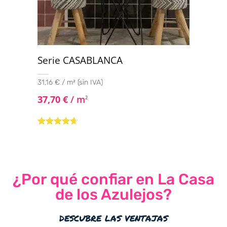
Serie CASABLANCA
31,16 € / m² (sin IVA)
37,70
€
/ m
2
Valorado
con
4.50
de
5
¿Por qué confiar en La Casa
de los Azulejos?
descubre las ventajas