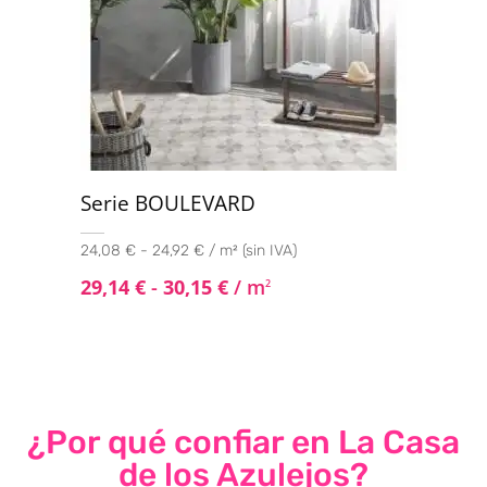
Serie BOULEVARD
24,08 € - 24,92 € / m² (sin IVA)
29,14
€
-
30,15
€
/ m
2
¿Por qué confiar en La Casa
de los Azulejos?