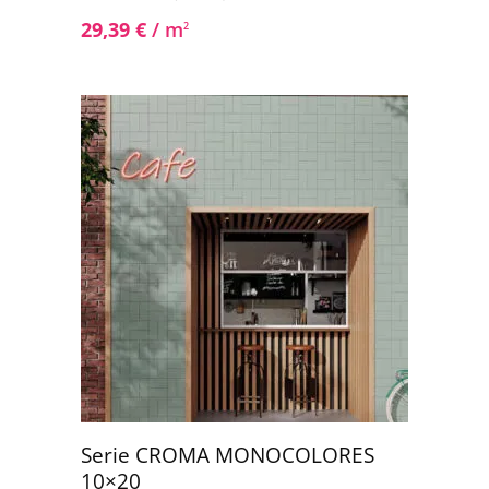
29,39
€
/ m
2
Serie CROMA MONOCOLORES
10×20