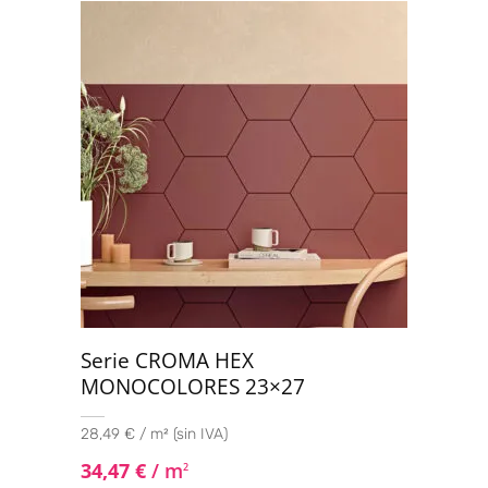
Serie CROMA HEX
MONOCOLORES 23×27
28,49 € / m² (sin IVA)
34,47
€
/ m
2