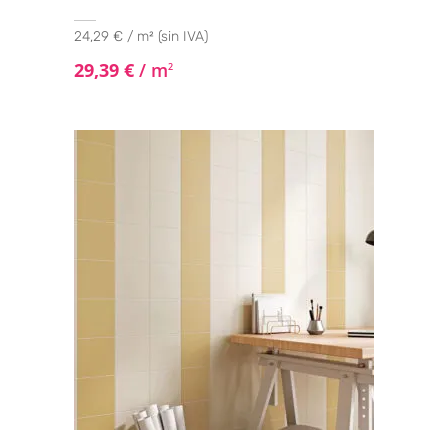
24,29 € / m² (sin IVA)
29,39
€
/ m
2