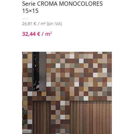
Serie CROMA MONOCOLORES
15×15
26,81 € / m² (sin IVA)
32,44
€
/ m
2