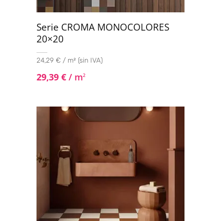
Serie CROMA MONOCOLORES
20×20
24,29 € / m² (sin IVA)
29,39
€
/ m
2