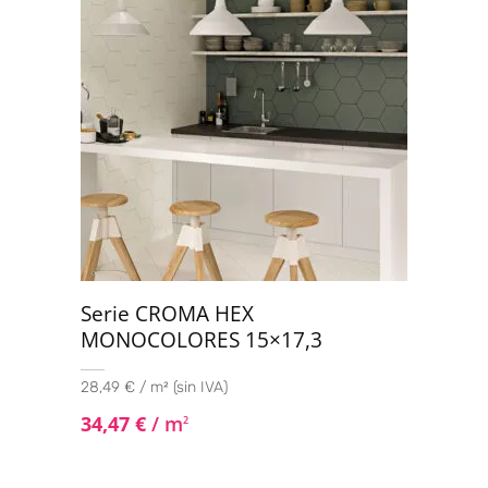
Serie CROMA HEX
MONOCOLORES 15×17,3
28,49 € / m² (sin IVA)
34,47
€
/ m
2