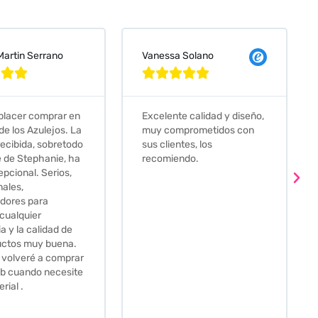
 Solano
Judit Bonet Pardell








e calidad y diseño,
Que decir, si teneis que
prometidos con
comprar alguna baldosa
tes, los
este és el sitio indicado! Yo
ndo.
pedi una muestra y me
llego muy rapidoy super
bien envasada. Luego
procedí a pedirlas todas y
me lo pusieron muy facil.
Hasta el transportista me
llamo varias veces para
tenerlo todo listo en el
momento de la entrega.
Los recomiendo sin lugar a
duda.