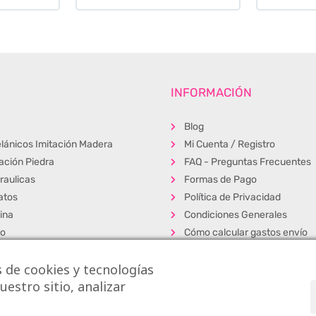
INFORMACIÓN
Blog
lánicos Imitación Madera
Mi Cuenta / Registro
tación Piedra
FAQ - Preguntas Frecuentes
raulicas
Formas de Pago
atos
Política de Privacidad
ina
Condiciones Generales
ño
Cómo calcular gastos envío
erior
Muestras
 de cookies y tecnologías
s
Alta Profesionales
estro sitio, analizar
cos
Exposición y venta
dos