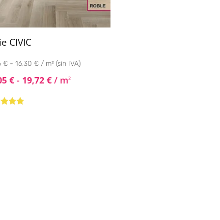
ie CIVIC
 € - 16,30 € / m² (sin IVA)
05
€
-
19,72
€
/ m
2
rado con
de 5