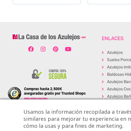
ENLACES
Azulejos
Suelos Porce
Azulejos imi
Baldosas Hid
Azulejos Bar
Azulejos Coc
Azulejos Ba
Baldosas Ext
Usamos la información recopilada a través
Porcelánico
similares para mejorar tu experiencia en nu
Suelos Viníli
cómo la usas y para fines de marketing.
Los + Vendi