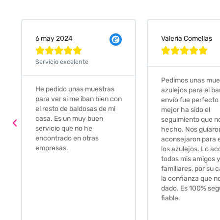
Valeria Comellas
25 abr 2024










Servicio excelente
Pedimos unas muestras de
Muy amables, con
azulejos para el baño. El
buena disponibilid
envío fue perfecto pero lo
darte opciones y
mejor ha sido el
soluciones. fantás
seguimiento que nos han
relación calidad-pr
hecho. Nos guiaron y
Gracias por todo
aconsejaron para escoger
los azulejos. Lo aconsejo a
todos mis amigos y
familiares, por su calidad y
la confianza que nos han
dado. Es 100% seguro y
fiable.