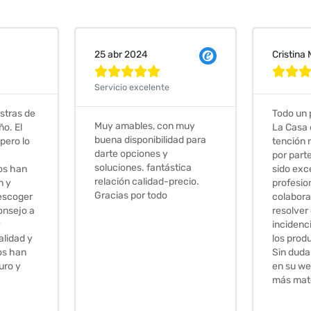
Cristina Martin Serrano
Vanessa







Todo un placer comprar en
Excelent
 muy
La Casa de los Azulejos. La
muy com
ad para
tención recibida, sobretodo
sus clien
por parte de Stephanie, ha
recomie
tica
sido excepcional. Serios,
ecio.
profesionales,
colaboradores para
resolver cualquier
incidencia y la calidad de
los productos muy buena.
Sin duda volveré a comprar
en su web cuando necesite
más material .