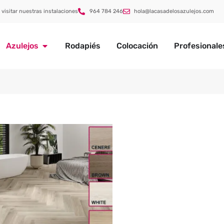
 visitar nuestras instalaciones
964 784 246
hola@lacasadelosazulejos.com
Azulejos
Rodapiés
Colocación
Profesionale