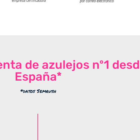
venta de azulejos nº1 des
España*
*datos Semrush