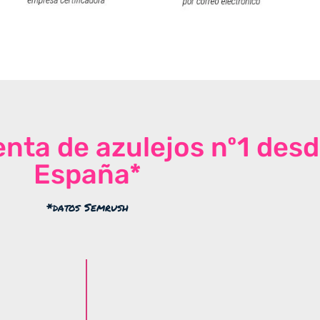
venta de azulejos nº1 des
España*
*datos Semrush