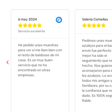
Valeria Comellas
25 abr 2024










Servicio excelente
Pedimos unas muestras de
Muy amables, con
azulejos para el baño. El
buena disponibilid
envío fue perfecto pero lo
darte opciones y
mejor ha sido el
soluciones. fantás
seguimiento que nos han
relación calidad-pr
hecho. Nos guiaron y
Gracias por todo
aconsejaron para escoger
los azulejos. Lo aconsejo a
todos mis amigos y
familiares, por su calidad y
la confianza que nos han
dado. Es 100% seguro y
fiable.