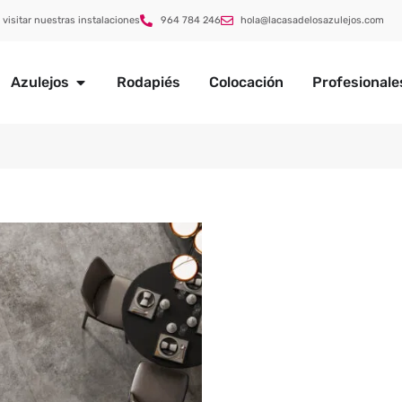
 visitar nuestras instalaciones
964 784 246
hola@lacasadelosazulejos.com
Azulejos
Rodapiés
Colocación
Profesionale