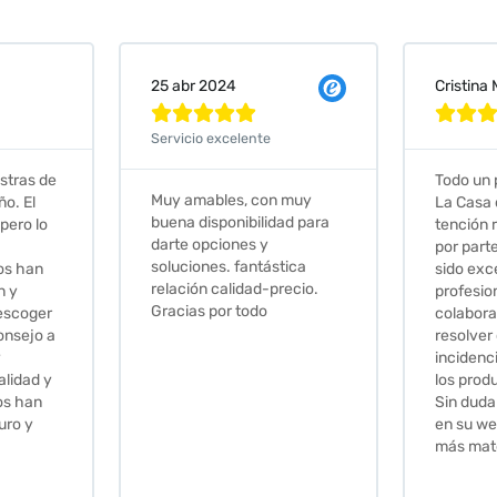
Cristina Martin Serrano
Vanessa







Todo un placer comprar en
Excelent
 muy
La Casa de los Azulejos. La
muy com
ad para
tención recibida, sobretodo
sus clien
por parte de Stephanie, ha
recomie
tica
sido excepcional. Serios,
ecio.
profesionales,
colaboradores para
resolver cualquier
incidencia y la calidad de
los productos muy buena.
Sin duda volveré a comprar
en su web cuando necesite
más material .