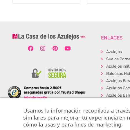
ENLACES
Azulejos
Suelos Porce
Azulejos imi
Baldosas Hid
Azulejos Bar
Azulejos Coc
Azulejos Ba
Baldosas Ext
Usamos la información recopilada a través
Porcelánico
similares para mejorar tu experiencia en nu
Suelos Viníli
cómo la usas y para fines de marketing.
Los + Vendi