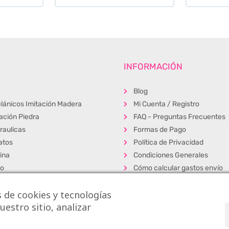
INFORMACIÓN
Blog
lánicos Imitación Madera
Mi Cuenta / Registro
tación Piedra
FAQ - Preguntas Frecuentes
raulicas
Formas de Pago
atos
Política de Privacidad
ina
Condiciones Generales
ño
Cómo calcular gastos envío
erior
Muestras
 de cookies y tecnologías
s
Alta Profesionales
estro sitio, analizar
cos
Exposición y venta
dos