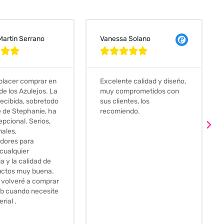
 Solano
Judit Bonet Pardell








e calidad y diseño,
Que decir, si teneis que
prometidos con
comprar alguna baldosa
tes, los
este és el sitio indicado! Yo
ndo.
pedi una muestra y me
llego muy rapidoy super
bien envasada. Luego
procedí a pedirlas todas y
me lo pusieron muy facil.
Hasta el transportista me
llamo varias veces para
tenerlo todo listo en el
momento de la entrega.
Los recomiendo sin lugar a
duda.