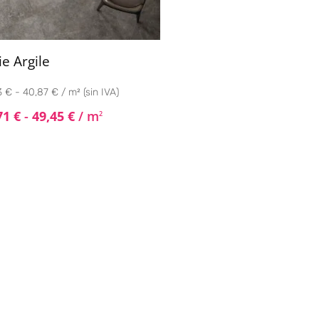
ie Argile
 € - 40,87 € / m² (sin IVA)
71
€
-
49,45
€
/ m
2