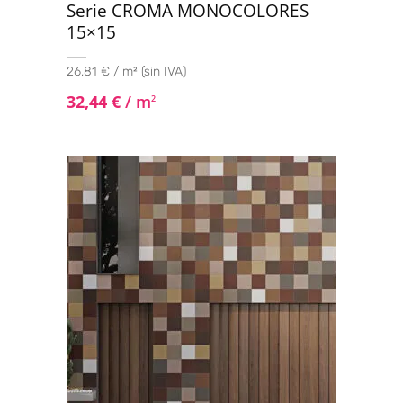
Serie CROMA MONOCOLORES
15×15
26,81 € / m² (sin IVA)
32,44
€
/ m
2