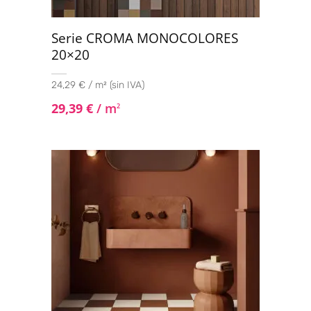
Serie CROMA MONOCOLORES
20×20
24,29 € / m² (sin IVA)
29,39
€
/ m
2