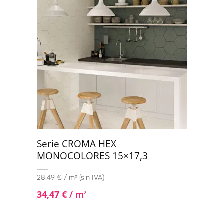
Serie CROMA HEX
MONOCOLORES 15×17,3
28,49 € / m² (sin IVA)
34,47
€
/ m
2