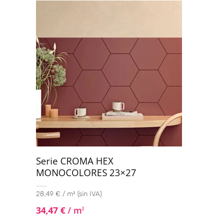
Serie CROMA HEX
MONOCOLORES 23×27
28,49 € / m² (sin IVA)
34,47
€
/ m
2