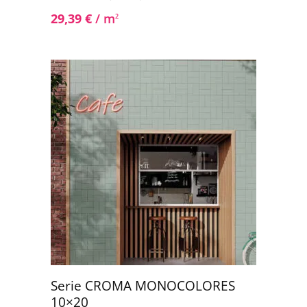
29,39
€
/ m
2
Serie CROMA MONOCOLORES
10×20