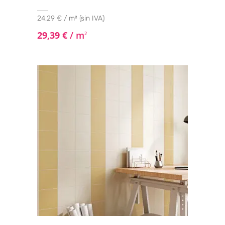
24,29 € / m² (sin IVA)
29,39
€
/ m
2