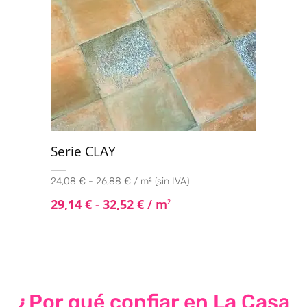
Serie CLAY
24,08 € - 26,88 € / m² (sin IVA)
29,14
€
-
32,52
€
/ m
2
¿Por qué confiar en La Casa