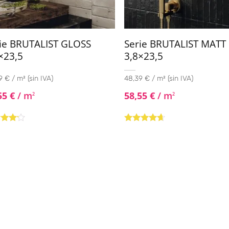
ie BRUTALIST GLOSS
Serie BRUTALIST MATT
×23,5
3,8×23,5
 € / m² (sin IVA)
48,39 € / m² (sin IVA)
55
€
/ m
58,55
€
/ m
2
2
rado
Valorado
4.00
con
4.50
de
5