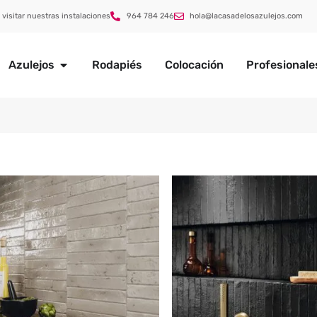
 visitar nuestras instalaciones
964 784 246
hola@lacasadelosazulejos.com
Azulejos
Rodapiés
Colocación
Profesionale