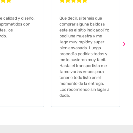








e calidad y diseño,
Que decir, si teneis que
prometidos con
comprar alguna baldosa
tes, los
este és el sitio indicado! Yo
ndo.
pedi una muestra y me
llego muy rapidoy super
bien envasada. Luego
procedí a pedirlas todas y
me lo pusieron muy facil.
Hasta el transportista me
llamo varias veces para
tenerlo todo listo en el
momento de la entrega.
Los recomiendo sin lugar a
duda.