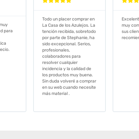







Todo un placer comprar en
Excelent
 muy
La Casa de los Azulejos. La
muy com
ad para
tención recibida, sobretodo
sus clien
por parte de Stephanie, ha
recomie
tica
sido excepcional. Serios,
ecio.
profesionales,
colaboradores para
resolver cualquier
incidencia y la calidad de
los productos muy buena.
Sin duda volveré a comprar
en su web cuando necesite
más material .