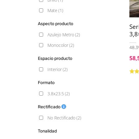
Mate
(1)
Aspecto producto
Ser
3,8
Azulejo Metro
(2)
Monocolor
(2)
48,39
58,
Espacio producto
Interior
(2)
Valo
Formato
con
de 5
3.8x23.5
(2)
Rectificado
No Rectificado
(2)
Tonalidad