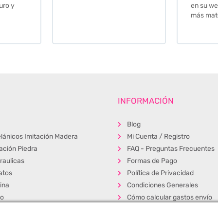
en su web cuando necesite
más material .
INFORMACIÓN
Blog
lánicos Imitación Madera
Mi Cuenta / Registro
tación Piedra
FAQ - Preguntas Frecuentes
raulicas
Formas de Pago
atos
Política de Privacidad
ina
Condiciones Generales
ño
Cómo calcular gastos envío
erior
Muestras