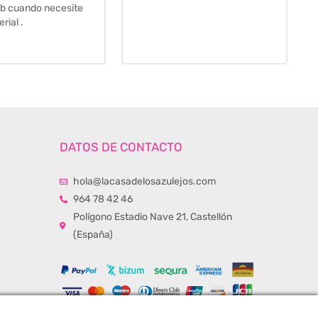
momento de la entrega.
Los recomiendo sin lugar a
duda.
DATOS DE CONTACTO
hola@lacasadelosazulejos.com
964 78 42 46
Polígono Estadio Nave 21, Castellón
(España)