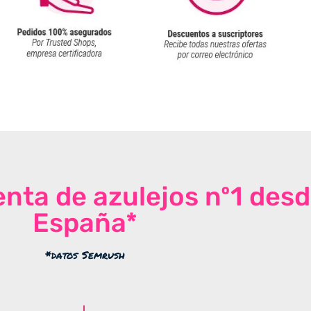
venta de azulejos nº1 des
España*
*datos Semrush