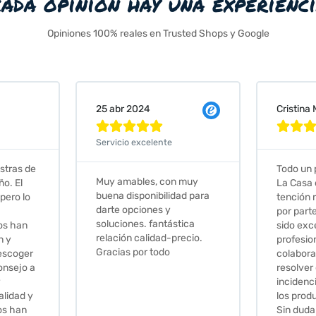
cada opinión hay una experienc
Opiniones 100% reales en Trusted Shops y Google
Cristina Martin Serrano
Va







ente
Todo un placer comprar en
Exc
, con muy
La Casa de los Azulejos. La
mu
bilidad para
tención recibida, sobretodo
sus
es y
por parte de Stephanie, ha
re
antástica
sido excepcional. Serios,
dad-precio.
profesionales,
todo
colaboradores para
resolver cualquier
incidencia y la calidad de
los productos muy buena.
Sin duda volveré a comprar