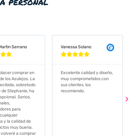
ia personal
nessa Solano
Judit Bonet Pardell









elente calidad y diseño,
Que decir, si teneis que
y comprometidos con
comprar alguna baldosa
 clientes, los
este és el sitio indicado! Yo
comiendo.
pedi una muestra y me
llego muy rapidoy super
bien envasada. Luego
procedí a pedirlas todas y
me lo pusieron muy facil.
Hasta el transportista me
llamo varias veces para
tenerlo todo listo en el