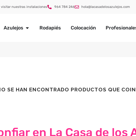
 visitar nuestras instalaciones
964 784 246
hola@lacasadelosazulejos.com
Azulejos
Rodapiés
Colocación
Profesionale
NO SE HAN ENCONTRADO PRODUCTOS QUE COIN
nfiar en La Casa de los 