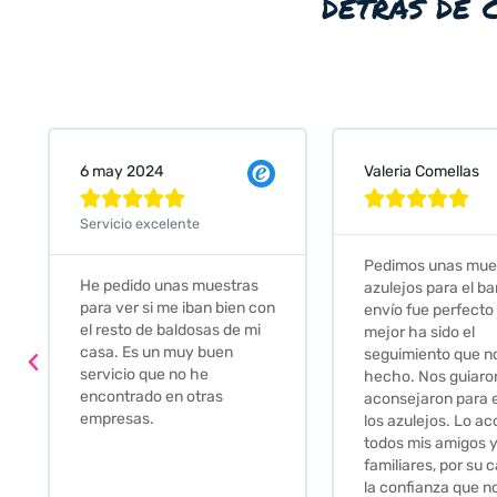
detrás de 
Valeria Comellas
25 abr 2024









Servicio excel
Pedimos unas muestras de
as
Muy amables
azulejos para el baño. El
n con
buena disponi
envío fue perfecto pero lo
 mi
darte opcion
mejor ha sido el
soluciones. f
seguimiento que nos han
relación cali
hecho. Nos guiaron y
Gracias por 
aconsejaron para escoger
los azulejos. Lo aconsejo a
todos mis amigos y
familiares, por su calidad y
la confianza que nos han