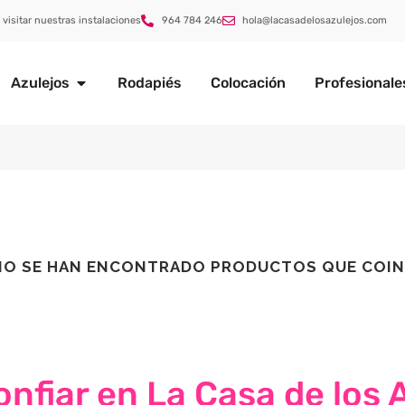
 visitar nuestras instalaciones
964 784 246
hola@lacasadelosazulejos.com
Azulejos
Rodapiés
Colocación
Profesionale
NO SE HAN ENCONTRADO PRODUCTOS QUE COIN
nfiar en La Casa de los 