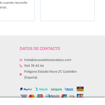
momento de la entrega.
Los recomiendo sin lugar a
duda.
DATOS DE CONTACTO
hola@lacasadelosazulejos.com
964 78 42 46
Polígono Estadio Nave 21, Castellón
(España)