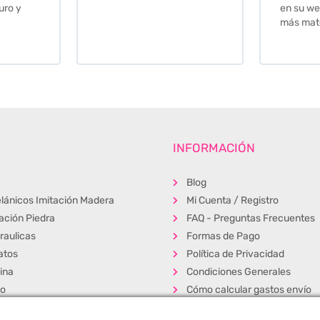
en su web cuando necesite
más material .
INFORMACIÓN
Blog
lánicos Imitación Madera
Mi Cuenta / Registro
tación Piedra
FAQ - Preguntas Frecuentes
raulicas
Formas de Pago
atos
Política de Privacidad
ina
Condiciones Generales
ño
Cómo calcular gastos envío
erior
Muestras