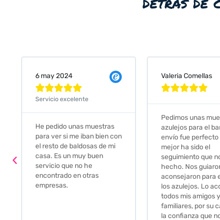
detrás de 
Valeria Comellas
25 abr 2024










Servicio excelent
Pedimos unas muestras de
Muy amables, c
azulejos para el baño. El
on
buena disponibil
envío fue perfecto pero lo
darte opciones 
mejor ha sido el
soluciones. fant
seguimiento que nos han
relación calidad
hecho. Nos guiaron y
Gracias por tod
aconsejaron para escoger
los azulejos. Lo aconsejo a
todos mis amigos y
familiares, por su calidad y
la confianza que nos han