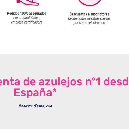
venta de azulejos nº1 des
España*
*datos Semrush