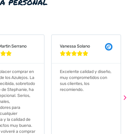
ia personal
sa Solano
Judit Bonet Pardell








nte calidad y diseño,
Que decir, si teneis que
omprometidos con
comprar alguna baldosa
ientes, los
este és el sitio indicado! Yo
iendo.
pedi una muestra y me
llego muy rapidoy super
bien envasada. Luego
procedí a pedirlas todas y
me lo pusieron muy facil.
Hasta el transportista me
llamo varias veces para
tenerlo todo listo en el