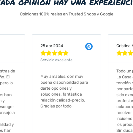
cada opinión hay una experienc
Opiniones 100% reales en Trusted Shops y Google
Cristina Martin Serrano
Vanes







e
Todo un placer comprar en
Excele
on muy
La Casa de los Azulejos. La
muy c
idad para
tención recibida, sobretodo
sus cl
y
por parte de Stephanie, ha
recom
ástica
sido excepcional. Serios,
-precio.
profesionales,
o
colaboradores para
resolver cualquier
incidencia y la calidad de
los productos muy buena.
Sin duda volveré a comprar