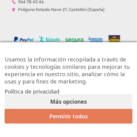
964 78 42 46
Polígono Estadio Nave 21, Castellón (España)
Usamos la información recopilada a través de
cookies y tecnologías similares para mejorar tu
experiencia en nuestro sitio, analizar cómo la
usas y para fines de marketing.
Política de privacidad
Copyright © Onlytiles S.L.
Más opciones
La Casa de los Azulejos ®
Permitir todos
Mis preferencias de consentimiento
Diseño Web
Aviso Legal