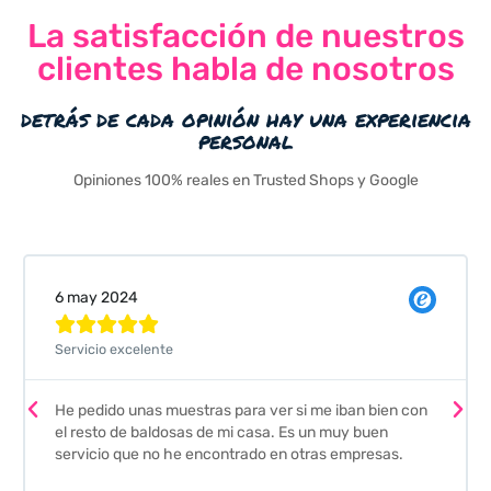
La satisfacción de nuestros
clientes habla de nosotros
detrás de cada opinión hay una experiencia
personal
Opiniones 100% reales en Trusted Shops y Google
Valeria Comellas





Pedimos unas muestras de azulejos para el baño. El
envío fue perfecto pero lo mejor ha sido el seguimiento
que nos han hecho. Nos guiaron y aconsejaron para
escoger los azulejos. Lo aconsejo a todos mis amigos
y familiares, por su calidad y la confianza que nos han