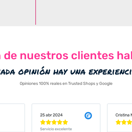
n de nuestros clientes ha
cada opinión hay una experienc
Opiniones 100% reales en Trusted Shops y Google
Cristina Martin Serrano
Vanessa






