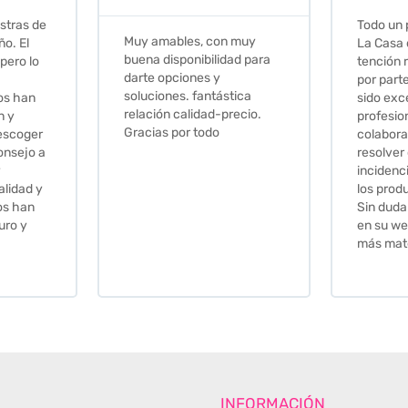
Todo un placer comprar en
Excelent
 muy
La Casa de los Azulejos. La
muy com
ad para
tención recibida, sobretodo
sus clien
por parte de Stephanie, ha
recomie
tica
sido excepcional. Serios,
ecio.
profesionales,
colaboradores para
resolver cualquier
incidencia y la calidad de
los productos muy buena.
Sin duda volveré a comprar
en su web cuando necesite
más material .
INFORMACIÓN