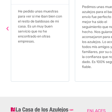
Pedimos unas muestras de
Muy amables, con
azulejos para el baño. El
buena disponibilid
envío fue perfecto pero lo
darte opciones y
mejor ha sido el
soluciones. fantás
seguimiento que nos han
relación calidad-pr
hecho. Nos guiaron y
Gracias por todo
aconsejaron para escoger
los azulejos. Lo aconsejo a
todos mis amigos y
familiares, por su calidad y
la confianza que nos han
dado. Es 100% seguro y
fiable.
ENLACES