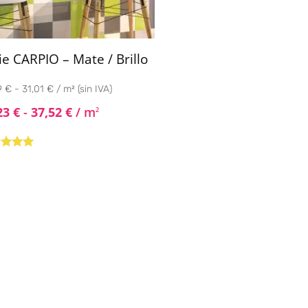
ie CARPIO – Mate / Brillo
 € - 31,01 € / m² (sin IVA)
23
€
-
37,52
€
/ m
2
rado
4.80
de