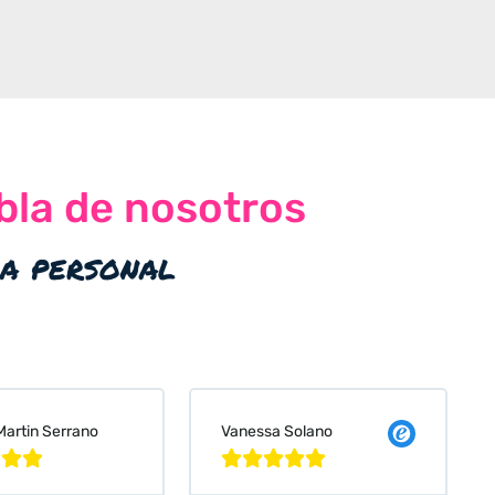
bla de nosotros
ia personal
 Solano
Judit Bonet Pardell







