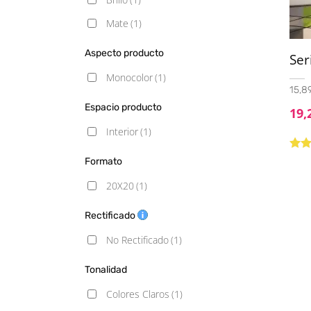
Mate
(1)
Aspecto producto
Ser
Monocolor
(1)
15,89
Espacio producto
19,
Interior
(1)
Valo
Formato
con
5
20X20
(1)
Rectificado
No Rectificado
(1)
Tonalidad
Colores Claros
(1)