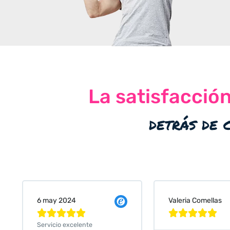
La satisfacció
detrás de 
Valeria Comellas
25 abr 2024










Servicio excelente