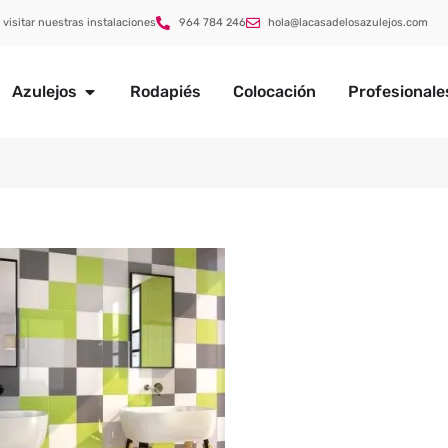
 visitar nuestras instalaciones
964 784 246
hola@lacasadelosazulejos.com
Azulejos
Rodapiés
Colocación
Profesionale