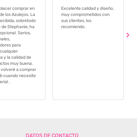
e calidad y diseño,
Que decir, si teneis que
prometidos con
comprar alguna baldosa
tes, los
este és el sitio indicado! Yo
ndo.
pedi una muestra y me
llego muy rapidoy super
bien envasada. Luego
procedí a pedirlas todas y
me lo pusieron muy facil.
Hasta el transportista me
llamo varias veces para
tenerlo todo listo en el
momento de la entrega.
Los recomiendo sin lugar a
duda.
DATOS DE CONTACTO