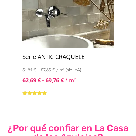
Serie ANTIC CRAQUELE
51,81 € - 57,65 € / m² (sin IVA)
62,69
€
-
69,76
€
/ m
2
Valorado con
5.00
de 5
¿Por qué confiar en La Casa