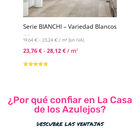
Serie BIANCHI – Variedad Blancos
19,64 € - 23,24 € / m² (sin IVA)
23,76
€
-
28,12
€
/ m
2
Valorado con
5.00
de 5
¿Por qué confiar en La Casa
de los Azulejos?
descubre las ventajas