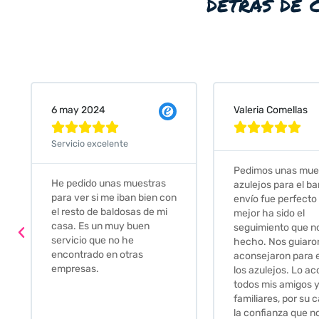
detrás de 
6 may 2024
Valeria Comellas










Servicio excelente
Pedimos unas mue
He pedido unas muestras
azulejos para el ba
para ver si me iban bien con
envío fue perfecto 
el resto de baldosas de mi
mejor ha sido el
casa. Es un muy buen
seguimiento que n
servicio que no he
hecho. Nos guiaro
encontrado en otras
aconsejaron para 
empresas.
los azulejos. Lo ac
todos mis amigos 
familiares, por su c
la confianza que n