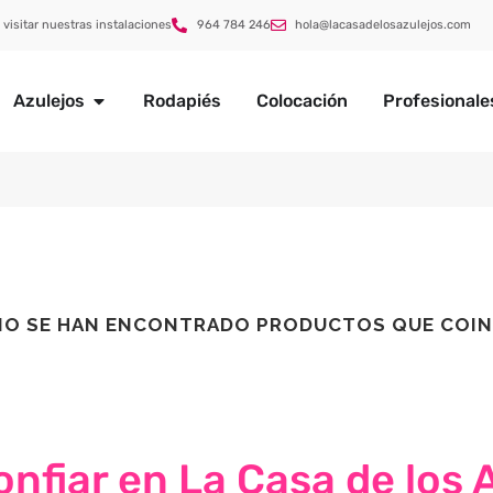
 visitar nuestras instalaciones
964 784 246
hola@lacasadelosazulejos.com
Azulejos
Rodapiés
Colocación
Profesionale
NO SE HAN ENCONTRADO PRODUCTOS QUE COIN
nfiar en La Casa de los 