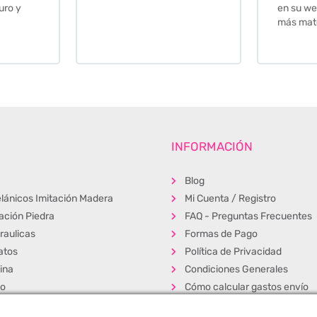
uro y
en su we
más mate
INFORMACIÓN
Blog
lánicos Imitación Madera
Mi Cuenta / Registro
tación Piedra
FAQ - Preguntas Frecuentes
raulicas
Formas de Pago
atos
Política de Privacidad
ina
Condiciones Generales
ño
Cómo calcular gastos envío
erior
Muestras