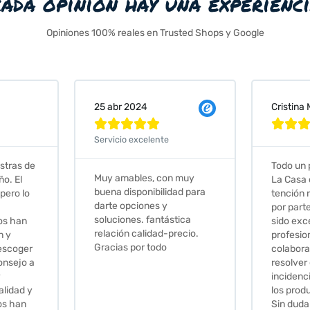
cada opinión hay una experienc
Opiniones 100% reales en Trusted Shops y Google
25 abr 2024
Cristina







Servicio excelente
stras de
Todo un 
Muy amables, con muy
ño. El
La Casa 
buena disponibilidad para
pero lo
tención 
darte opciones y
por part
soluciones. fantástica
os han
sido exc
relación calidad-precio.
n y
profesio
Gracias por todo
escoger
colabora
onsejo a
resolver
y
incidenci
alidad y
los prod
os han
Sin duda