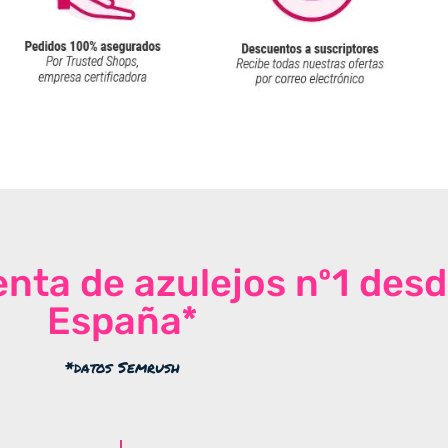
venta de azulejos nº1 des
España*
*datos Semrush