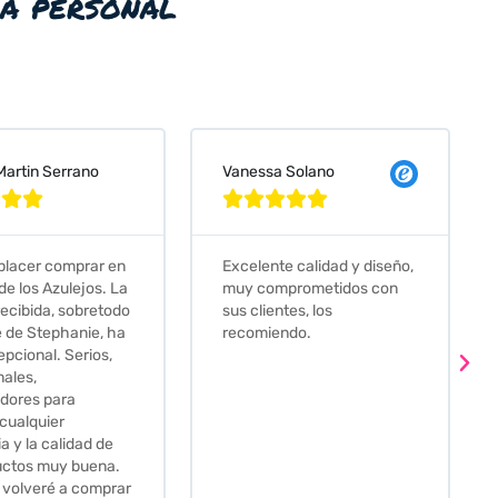
ia personal
 Martin Serrano
Vanessa Solano








placer comprar en
Excelente calidad y diseño,
de los Azulejos. La
muy comprometidos con
recibida, sobretodo
sus clientes, los
e de Stephanie, ha
recomiendo.
epcional. Serios,
nales,
dores para
 cualquier
a y la calidad de
uctos muy buena.
 volveré a comprar