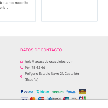
b cuando necesite
rial .
DATOS DE CONTACTO
hola@lacasadelosazulejos.com
964 78 42 46
Polígono Estadio Nave 21, Castellón
(España)