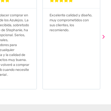








e calidad y diseño,
Que decir, si teneis que
prometidos con
comprar alguna baldosa
tes, los
este és el sitio indicado! Yo
ndo.
pedi una muestra y me
llego muy rapidoy super
bien envasada. Luego
procedí a pedirlas todas y
me lo pusieron muy facil.
Hasta el transportista me
llamo varias veces para
tenerlo todo listo en el
momento de la entrega.
Los recomiendo sin lugar a
duda.