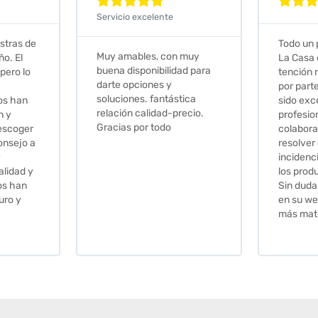







Todo un placer comprar en
Excelent
 muy
La Casa de los Azulejos. La
muy com
ad para
tención recibida, sobretodo
sus clien
por parte de Stephanie, ha
recomie
tica
sido excepcional. Serios,
ecio.
profesionales,
colaboradores para
resolver cualquier
incidencia y la calidad de
los productos muy buena.
Sin duda volveré a comprar
en su web cuando necesite
más material .