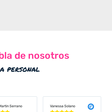
bla de nosotros
ia personal
 Solano
Judit Bonet Pardell