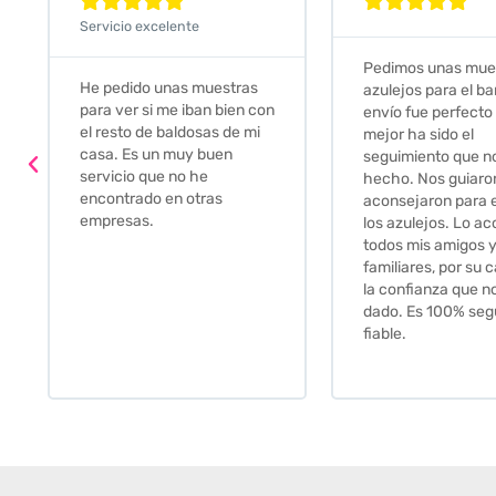










Servicio excelente
Pedimos unas muestras de
Muy amables, con
azulejos para el baño. El
buena disponibilid
envío fue perfecto pero lo
darte opciones y
mejor ha sido el
soluciones. fantás
seguimiento que nos han
relación calidad-pr
hecho. Nos guiaron y
Gracias por todo
aconsejaron para escoger
los azulejos. Lo aconsejo a
todos mis amigos y
familiares, por su calidad y
la confianza que nos han
dado. Es 100% seguro y
fiable.