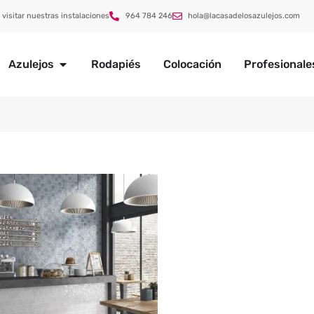
 visitar nuestras instalaciones
964 784 246
hola@lacasadelosazulejos.com
Azulejos
Rodapiés
Colocación
Profesionale