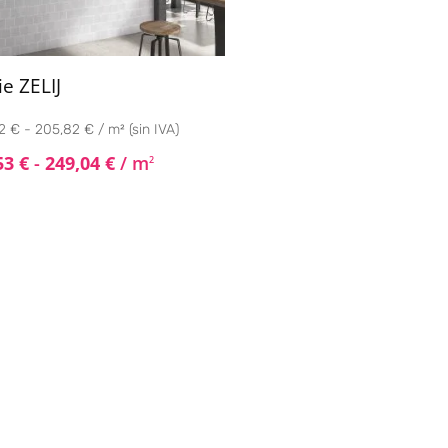
ie ZELIJ
2 € - 205,82 € / m² (sin IVA)
53
€
-
249,04
€
/ m
2