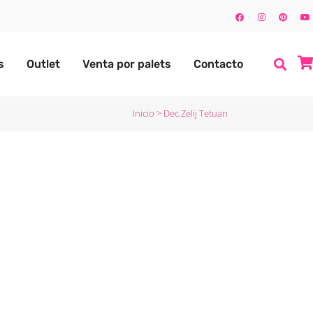
s
Outlet
Venta por palets
Contacto
Inicio
>
Dec.Zelij Tetuan