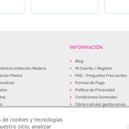
INFORMACIÓN
Blog
lánicos Imitación Madera
Mi Cuenta / Registro
tación Piedra
FAQ - Preguntas Frecuentes
raulicas
Formas de Pago
atos
Política de Privacidad
ina
Condiciones Generales
ño
Cómo calcular gastos envío
erior
Muestras
 de cookies y tecnologías
s
Alta Profesionales
estro sitio, analizar
cos
Exposición y venta