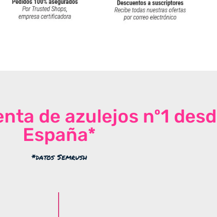
venta de azulejos nº1 des
España*
*datos Semrush