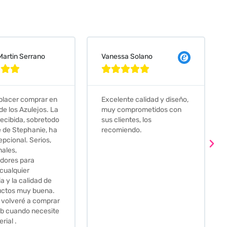
 Solano
Judit Bonet Pardell








e calidad y diseño,
Que decir, si teneis que
prometidos con
comprar alguna baldosa
tes, los
este és el sitio indicado! Yo
ndo.
pedi una muestra y me
llego muy rapidoy super
bien envasada. Luego
procedí a pedirlas todas y
me lo pusieron muy facil.
Hasta el transportista me
llamo varias veces para
tenerlo todo listo en el
momento de la entrega.
Los recomiendo sin lugar a