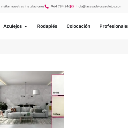
 visitar nuestras instalaciones
964 784 246
hola@lacasadelosazulejos.com
Azulejos
Rodapiés
Colocación
Profesionale