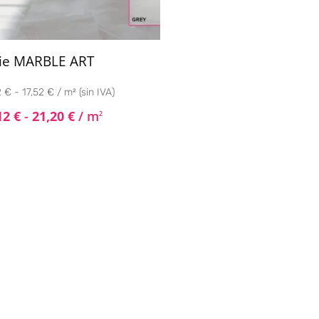
ie MARBLE ART
 € - 17,52 € / m² (sin IVA)
12
€
-
21,20
€
/ m
2