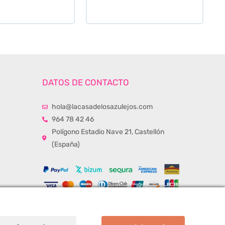
duda.
DATOS DE CONTACTO
hola@lacasadelosazulejos.com
964 78 42 46
Polígono Estadio Nave 21, Castellón
(España)