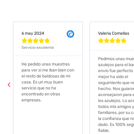
Valeria Comellas
25 abr 2024










Servicio excelente
Pedimos unas muestras de
Muy amables, con
azulejos para el baño. El
buena disponibilid
envío fue perfecto pero lo
darte opciones y
mejor ha sido el
soluciones. fantás
seguimiento que nos han
relación calidad-pr
hecho. Nos guiaron y
Gracias por todo
aconsejaron para escoger
los azulejos. Lo aconsejo a
todos mis amigos y
familiares, por su calidad y
la confianza que nos han
dado. Es 100% seguro y
fiable.