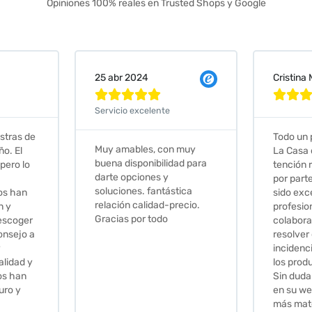
Opiniones 100% reales en Trusted Shops y Google
Cristina Martin Serrano
Vanessa







Todo un placer comprar en
Excelent
 muy
La Casa de los Azulejos. La
muy com
ad para
tención recibida, sobretodo
sus clien
por parte de Stephanie, ha
recomie
tica
sido excepcional. Serios,
ecio.
profesionales,
colaboradores para
resolver cualquier
incidencia y la calidad de
los productos muy buena.
Sin duda volveré a comprar
en su web cuando necesite
más material .