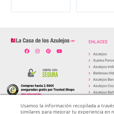
ENLACES
Azulejos
Suelos Porce
Azulejos imi
Baldosas Hid
Azulejos Bar
Azulejos Coc
Azulejos Ba
Baldosas Ext
Usamos la información recopilada a través
Porcelánico
similares para mejorar tu experiencia en nu
Suelos Viníli