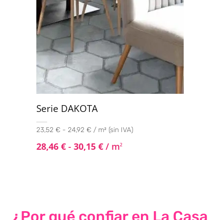
Serie DAKOTA
23,52 € - 24,92 € / m² (sin IVA)
28,46
€
-
30,15
€
/ m
2
¿Por qué confiar en La Casa